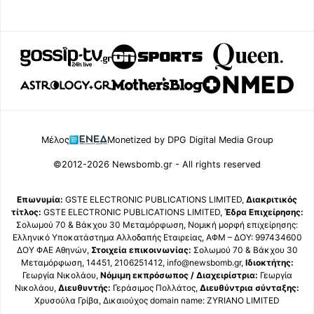
Μέλος
Monetized by DPG Digital Media Group
©2012-2026 Newsbomb.gr - All rights reserved
Επωνυμία:
GSTE ELECTRONIC PUBLICATIONS LIMITED,
Διακριτικός
τίτλος:
GSTE ELECTRONIC PUBLICATIONS LIMITED,
Έδρα Επιχείρησης:
Σολωμού 70 & Βάκχου 30 Μεταμόρφωση, Νομική μορφή επιχείρησης:
Ελληνικό Υποκατάστημα Αλλοδαπής Εταιρείας, ΑΦΜ – ΔΟΥ: 997434600
ΔΟΥ ΦΑΕ Αθηνών,
Στοιχεία επικοινωνίας:
Σολωμού 70 & Βάκχου 30
Μεταμόρφωση, 14451, 2106251412, info@newsbomb.gr,
Ιδιοκτήτης:
Γεωργία Νικολάου,
Νόμιμη εκπρόσωπος / Διαχειρίστρια:
Γεωργία
Νικολάου,
Διευθυντής:
Γεράσιμος Πολλάτος,
Διευθύντρια σύνταξης:
Χρυσούλα Γρίβα, Δικαιούχος domain name: ZYRIANO LIMITED