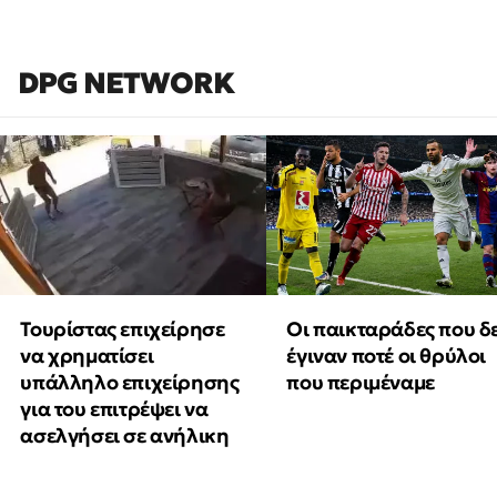
DPG NETWORK
Τουρίστας επιχείρησε
Οι παικταράδες που δ
να χρηματίσει
έγιναν ποτέ οι θρύλοι
υπάλληλο επιχείρησης
που περιμέναμε
για του επιτρέψει να
ασελγήσει σε ανήλικη