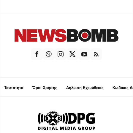
Ταυτότητα
Όροι Χρήσης
Δήλωση Εχεμύθειας
Κώδικας Δ