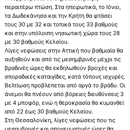
περαιτέρω πτώση. Στα ηπειρωτικά, το Ιόνιο,
τα Δωδεκάνησα και την Κρήτη θα φτάσει
τους 30 με 32 και τοπικά τους 33 βαθμούς
και στην υπόλοιπη νησιωτική χώρα τους 28
με 30 βαθμούς Κελσίου.
Λίγες νεφώσεις στην Αττική που βαθμιαία θα
αυξηθούν και από τις μεσημβρινές μέχρι τις
βραδινές ώρες θα εκδηλωθούν βροχές και
σποραδικές καταιγίδες, κατά τόπους ισχυρές.
Βελτίωση προβλέπεται από αργά το βράδυ. Οι
άνεμοι θα πνέουν από βόρειες διευθύνσεις 3
με 4 μποφόρ, ενώ η θεροκρασία θα κυμανθεί
από 22 έως 30 βαθμούς Κελσίου.
Στη Θεσσαλονίκη, λίγες νεφώσεις που τις
μεσημβρινές και απογευματινές ώρες θα