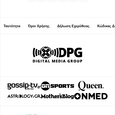
Ταυτότητα
Όροι Χρήσης
Δήλωση Εχεμύθειας
Κώδικας Δ