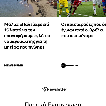
Μάλια: «Παλεύαμε επί
Οι παικταράδες που δ
15 λεπτά να την
έγιναν ποτέ οι θρύλοι
επαναφέρουμε», λέει ο
που περιμέναμε
ναυαγοσώστης για τη
μητέρα που πνίγηκε
Newsletter
Πρωινή Eνημέρωση