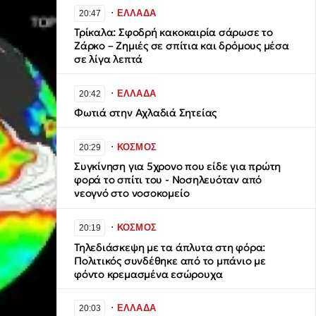
∙
ΕΛΛΑΔΑ
20:47
Τρίκαλα: Σφοδρή κακοκαιρία σάρωσε το
Ζάρκο – Ζημιές σε σπίτια και δρόμους μέσα
σε λίγα λεπτά
∙
ΕΛΛΑΔΑ
20:42
Φωτιά στην Αχλαδιά Σητείας
∙
ΚΟΣΜΟΣ
20:29
Συγκίνηση για 5χρονο που είδε για πρώτη
φορά το σπίτι του - Νοσηλευόταν από
νεογνό στο νοσοκομείο
∙
ΚΟΣΜΟΣ
20:19
Τηλεδιάσκεψη με τα άπλυτα στη φόρα:
Πολιτικός συνδέθηκε από το μπάνιο με
φόντο κρεμασμένα εσώρουχα
∙
ΕΛΛΑΔΑ
20:03