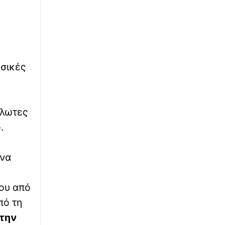
∙
WHAT THE FACT
19:03
Το viral γλυκό του καλοκαιριού που έχει
ξετρελάνει το TikTok
∙
ΕΛΛΑΔΑ
19:01
ασικές
Φωτιές 2026: Ταχύτητα στις αποζημιώσεις,
λιγότερη γραφειοκρατία – Νέο μοντέλο
κρατικής αρωγής με ψηφιακές διαδικασίες
άλωτες
∙
ΕΛΛΑΔΑ
18:47
.
Σοβαρό τροχαίο με μοτοσυκλέτα στην Πάτρα
– Στο νοσοκομείο νεαρός δικυκλιστής
 να
∙
LIFESTYLE
18:41
Viral ο Μπρούκλιν Μπέκαμ: Μαγείρεψε
ου από
μακαρόνια με θαλασσινό νερό, «από αύριο
δημητριακά», του έγραψαν
πό τη
 την
∙
ΕΛΛΑΔΑ
18:37