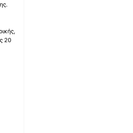
ης.
Θεσσαλονίκη - Θέρμη: Χωρίς ενεργό μέτωπο
η φωτιά στο Μονοπήγαδο
∙
ΕΛΛΑΔΑ
18:35
ρικής,
Νέα απάτη: Ψεύτικα email δήθεν από τον e-
ς 20
ΕΦΚΑ – Τι πρέπει να προσέξουν οι πολίτες
∙
ΚΟΣΜΟΣ
18:35
Τρομακτικό βίντεο: Τουριστικό σκάφος
ξεφεύγει τελευταία στιγμή από μαινόμενο
ιπποπόταμο