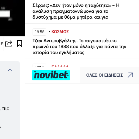
Σέρρες: «Δεν ήταν μόνο η ταχύτητα» – Η
ανάλυση πραγματογνώμονα για το
δυστύχημα με θύμα μητέρα και γιο
∙
ΚΟΣΜΟΣ
19:58
Τζακ Αντεροβγάλτης: To αυγουστιάτικο
ΣΕ
πρωινό του 1888 που άλλαξε για πάντα την
ιστορία του εγκλήματος
∙
ΕΛΛΑΔΑ
19:53
ΟΛΕΣ ΟΙ ΕΙΔΗΣΕΙΣ
«Τσουχτερό» πρόστιμο για ψήσιμο
γουρουνοπούλας σε πανηγύρι
∙
ΕΛΛΑΔΑ
19:44
Πάτρα: Θρήνος για μωράκι μόλις 8 ημερών –
 πιο
Νοσηλευόταν στη ΜΕΘ Νεογνών
∙
ο
ΕΚΚΛΗΣΙΑ
19:37
Σε κλίμα κατάνυξης ο εορτασμός του