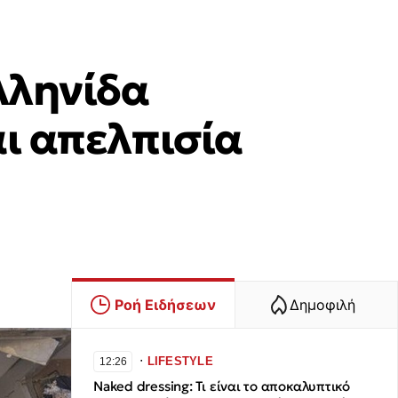
λληνίδα
αι απελπισία
Ροή Ειδήσεων
Δημοφιλή
∙
LIFESTYLE
12:26
Naked dressing: Τι είναι το αποκαλυπτικό