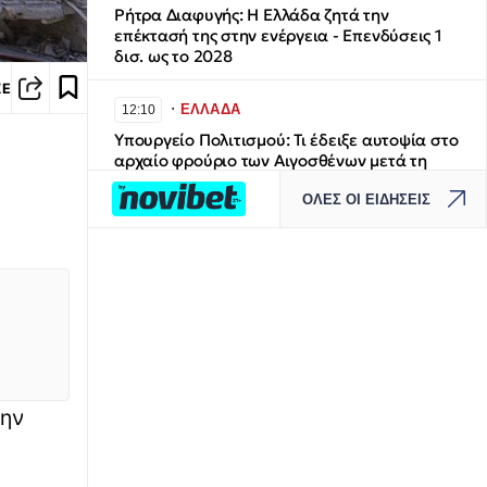
Ρήτρα Διαφυγής: Η Ελλάδα ζητά την
επέκτασή της στην ενέργεια - Επενδύσεις 1
δισ. ως το 2028
ΣΕ
∙
ΕΛΛΑΔΑ
12:10
Υπουργείο Πολιτισμού: Τι έδειξε αυτοψία στο
αρχαίο φρούριο των Αιγοσθένων μετά τη
φωτιά στο Πόρτο Γερμενό
ΟΛΕΣ ΟΙ ΕΙΔΗΣΕΙΣ
∙
ΕΛΛΑΔΑ
12:09
ΑΑΔΕ: Σε λειτουργία η πλατφόρμα myAGRO -
Πώς γίνεται η νέα Ενιαία Αίτηση Ενίσχυσης
2026
∙
ΕΛΛΑΔΑ
11:57
Άνω Λιόσια: Δύο συλλήψεις για τον θάνατο
ηλικιωμένου που βρέθηκε
την
εγκαταλελειμμένος - Το σενάριο της
ηλεκτροπληξίας