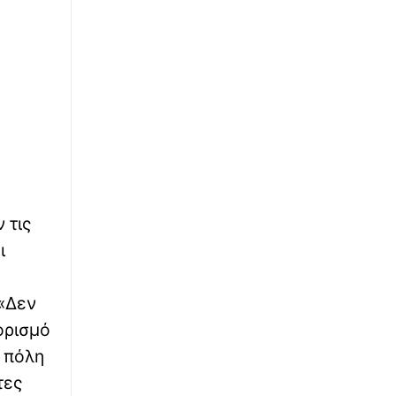
∙
WHAT THE FACT
11:15
Το μυστήριο με το «rainbow baby» λύθηκε
μετά από 65 χρόνια: Η πιο συγκινητική
ιστορία υιοθεσίας
∙
ΚΟΣΜΟΣ
11:10
Θλίψη στην Ουγκάντα: Ομάδα αγνώστων
ξυλοκόπησε μέχρι θανάτου τον
ποδοσφαιριστή Ντέιβιντ Οβόρι -
Προσπάθησαν να τον ληστέψουν δίπλα στο
σπίτι του
 τις
∙
ΠΟΛΙΤΙΚΗ
10:56
ι
Ο Κυριάκος Μητσοτάκης στην παρουσίαση
της πλατφόρμας myAGRO της ΑΑΔΕ: Έως 31
Οκτωβρίου οι αποζημιώσεις και όλες οι
 «Δεν
άλλες πληρωμές έως 30 Νοεμβρίου
ορισμό
α πόλη
∙
ΥΓΕΙΑ
10:53
Έξι θάνατοι από τον ιό του Δυτικού Νείλου -
τες