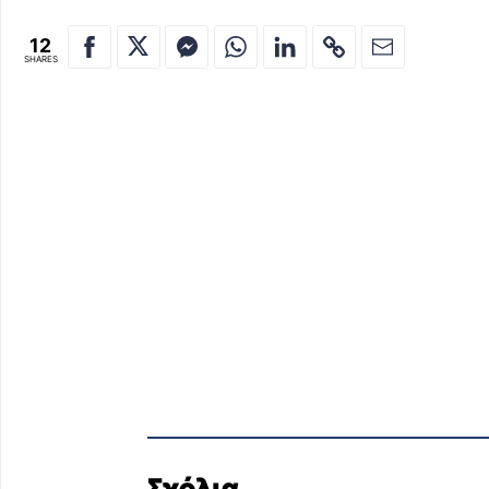
12
SHARES
Σχόλια