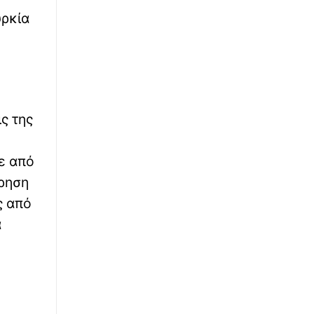
∙
ΥΓΕΙΑ
11:50
υρκία
Νέα ογκολογική κλινική στο νοσοκομείο
Λαμίας και χώρος φιλοξενίας για τους
συγγενείς των ασθενών
∙
ΕΛΛΑΔΑ
11:48
ΓΕΣ: Κατάταξη επιτυχόντων στη Στρατιωτική
ς της
Σχολή Ευελπίδων
∙
ΕΛΛΑΔΑ
11:37
ε από
Κρήτη: 55χρονος έπεσε θύμα διαδικτυακής
ίρηση
απάτης και έχασε €100.000 - Γλίτωσε άλλες
ς από
€50.000
α
∙
ΟΙΚΟΝΟΜΙΑ
11:31
Κατσαφάδος για πυρόπληκτους: «Θα
δώσουμε 1.000 ευρώ/τμ για να χτιστούν
ξανά τα ’κόκκινα' σπίτια»