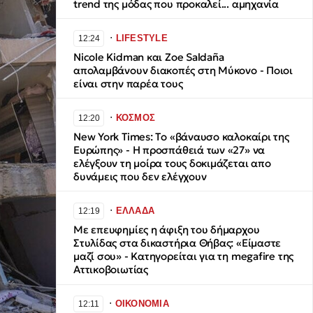
trend της μόδας που προκαλεί... αμηχανία
∙
LIFESTYLE
12:24
Nicole Kidman και Zoe Saldaña
απολαμβάνουν διακοπές στη Μύκονο - Ποιοι
είναι στην παρέα τους
∙
ΚΟΣΜΟΣ
12:20
New York Times: Tο «βάναυσο καλοκαίρι της
Ευρώπης» - Η προσπάθειά των «27» να
ελέγξουν τη μοίρα τους δοκιμάζεται απο
δυνάμεις που δεν ελέγχουν
∙
ΕΛΛΑΔΑ
12:19
Με επευφημίες η άφιξη του δήμαρχου
Στυλίδας στα δικαστήρια Θήβας: «Είμαστε
μαζί σου» - Κατηγορείται για τη megafire της
Αττικοβοιωτίας
∙
ΟΙΚΟΝΟΜΙΑ
12:11