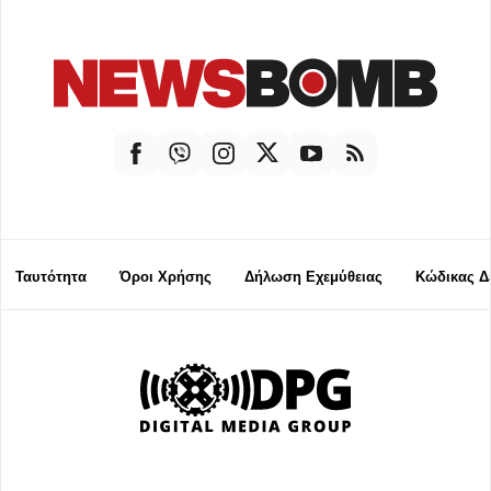
Ταυτότητα
Όροι Χρήσης
Δήλωση Εχεμύθειας
Κώδικας Δ