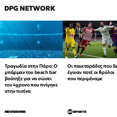
DPG NETWORK
Τραγωδία στην Πάρο: Ο
Οι παικταράδες που δ
μπάρμαν του beach bar
έγιναν ποτέ οι θρύλοι
βούτηξε για να σώσει
που περιμέναμε
τον 4χρονο που πνίγηκε
στην πισίνα