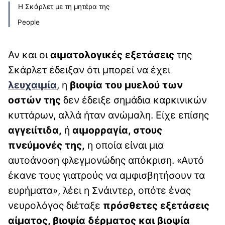
Η Σκάρλετ με τη μητέρα της
People
Αν και οι
αιματολογικές εξετάσεις
της
Σκάρλετ έδειξαν ότι μπορεί να έχει
λευχαιμία
, η
βιοψία του μυελού των
οστών της
δεν έδειξε σημάδια καρκινικών
κυττάρων, αλλά ήταν ανώμαλη. Είχε επίσης
αγγειίτιδα,
ή
αιμορραγία, στους
πνεύμονές της,
η οποία είναι μια
αυτοάνοση φλεγμονώδης απόκριση. «Αυτό
έκανε τους γιατρούς να αμφισβητήσουν τα
ευρήματα», λέει η Σνάιντερ, οπότε ένας
νευρολόγος διέταξε
πρόσθετες εξετάσεις
αίματος, βιοψία δέρματος και βιοψία