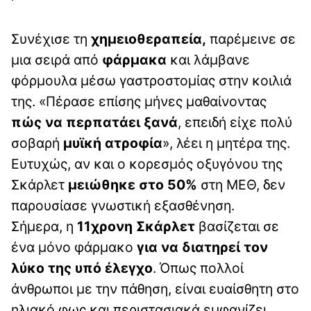
Συνέχισε τη
χημειοθεραπεία,
παρέμεινε σε
μια σειρά από
φάρμακα
και λάμβανε
φόρμουλα μέσω γαστροστομίας στην κοιλιά
της. «Πέρασε επίσης μήνες μαθαίνοντας
πώς να περπατάει ξανά
, επειδή είχε πολύ
σοβαρή
μυϊκή ατροφία
», λέει η μητέρα της.
Ευτυχώς, αν και ο κορεσμός οξυγόνου της
Σκάρλετ
μειώθηκε στο 50%
στη ΜΕΘ, δεν
παρουσίασε γνωστική εξασθένηση.
Σήμερα, η
11χρονη Σκάρλετ
βασίζεται σε
ένα μόνο φάρμακο
για να διατηρεί τον
λύκο της υπό έλεγχο
. Όπως πολλοί
άνθρωποι με την πάθηση, είναι ευαίσθητη στο
ηλιακό φως και περιστασιακά εμφανίζει