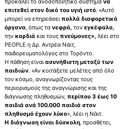
προκαλεί το ανοσοποιητικό σύστημα
να
επιτεθεί στον δικό του υγιή ιστό
. «Αυτό
μπορεί να επηρεάσει
πολλά διαφορετικά
όργανα
, όπως τα
νεφρά,
τον
εγκέφαλο,
την
καρδιά
και τους
πνεύμονες»,
λέει στο
PEOPLE η Δρ. Αντρέα Νάιτ,
παιδορευματολόγος στο Τορόντο.
Η πάθηση είναι
ασυνήθιστη μεταξύ των
παιδιών
. «Αν κοιτάξετε μελέτες από όλο
τον κόσμο, αναγνωρίζοντας τους
περιορισμούς της αναγνώρισης και της
διάγνωσης πληθυσμών,
περίπου 3 έως 10
παιδιά ανά 100.000 παιδιά στον
πληθυσμό έχουν λύκο
», λέει η Νάιτ.
Η διάγνωση είναι δύσκολη
, προσθέτει,