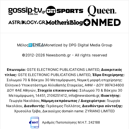
Μέλος
Monetized by DPG Digital Media Group
©2012-2026 Newsbomb.gr - All rights reserved
Επωνυμία:
GSTE ELECTRONIC PUBLICATIONS LIMITED,
Διακριτικός
τίτλος:
GSTE ELECTRONIC PUBLICATIONS LIMITED,
Έδρα Επιχείρησης:
Σολωμού 70 & Βάκχου 30 Μεταμόρφωση, Νομική μορφή επιχείρησης:
Ελληνικό Υποκατάστημα Αλλοδαπής Εταιρείας, ΑΦΜ – ΔΟΥ: 997434600
ΔΟΥ ΦΑΕ Αθηνών,
Στοιχεία επικοινωνίας:
Σολωμού 70 & Βάκχου 30
Μεταμόρφωση, 14451, 2106251412, info@newsbomb.gr,
Ιδιοκτήτης:
Γεωργία Νικολάου,
Νόμιμη εκπρόσωπος / Διαχειρίστρια:
Γεωργία
Νικολάου,
Διευθυντής:
Γεράσιμος Πολλάτος,
Διευθύντρια σύνταξης:
Χρυσούλα Γρίβα, Δικαιούχος domain name: ZYRIANO LIMITED
Αριθμός Πιστοποίησης Μ.Η.Τ. 242188