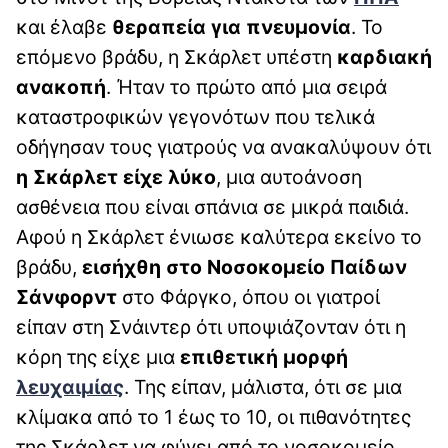
και έλαβε
θεραπεία για πνευμονία
. Το
επόμενο βράδυ, η Σκάρλετ υπέστη
καρδιακή
ανακοπή
. Ήταν το πρώτο από μια σειρά
καταστροφικών γεγονότων που τελικά
οδήγησαν τους γιατρούς να ανακαλύψουν ότι
η Σκάρλετ είχε λύκο
, μια αυτοάνοση
ασθένεια που είναι σπάνια σε μικρά παιδιά.
Αφού η Σκάρλετ ένιωσε καλύτερα εκείνο το
βράδυ,
εισήχθη στο Νοσοκομείο Παίδων
Σάνφορντ
στο Φάργκο, όπου οι γιατροί
είπαν στη Σνάιντερ ότι υποψιάζονταν ότι η
κόρη της είχε μια
επιθετική μορφή
λευχαιμίας
. Της είπαν, μάλιστα, ότι σε μια
κλίμακα από το 1 έως το 10, οι πιθανότητες
της Σκάρλετ να φύγει από το νοσοκομείο