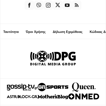
Ταυτότητα
Όροι Χρήσης
Δήλωση Εχεμύθειας
Κώδικας Δ