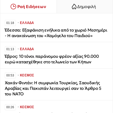
Ροή Ειδήσεων
Δημοφιλή
∙
ΕΛΛΑΔΑ
01:18
Έδεσσα: Εξαφάνιση ενήλικα από το χωριό Μεσημέρι
- Η ανακοίνωση του «Χαμόγελο του Παιδιού»
∙
ΕΛΛΑΔΑ
01:13
Έβρος: 10 τόνοι παράνομου φρέον αξίας 90.000
ευρώ κατασχέθηκε στο τελωνείο των Κήπων
∙
ΚΟΣΜΟΣ
00:53
Χακάν Φιντάν: Η συμφωνία Τουρκίας, Σαουδικής
Αραβίας και Πακιστάν λειτουργεί σαν το Άρθρο 5
του ΝΑΤΟ
∙
ΚΟΣΜΟΣ
00:26