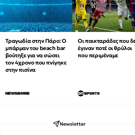
Τραγωδία στην Πάρο: Ο
Οι παικταράδες που δ
μπάρμαν του beach bar
έγιναν ποτέ οι θρύλοι
βούτηξε για να σώσει
που περιμέναμε
τον 4χρονο που πνίγηκε
στην πισίνα
Newsletter