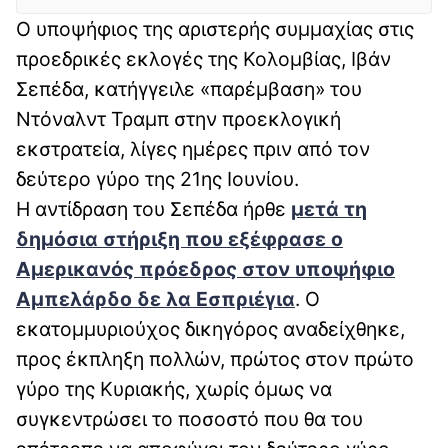
Ο υποψήφιος της αριστερής συμμαχίας στις
προεδρικές εκλογές της Κολομβίας, Ιβάν
Σεπέδα, κατήγγειλε «παρέμβαση» του
Ντόναλντ Τραμπ στην προεκλογική
εκστρατεία, λίγες ημέρες πριν από τον
δεύτερο γύρο της 21ης Ιουνίου.
Η αντίδραση του Σεπέδα ήρθε
μετά τη
δημόσια στήριξη που εξέφρασε ο
Αμερικανός πρόεδρος στον υποψήφιο
Αμπελάρδο δε λα Εσπριέγια
. Ο
εκατομμυριούχος δικηγόρος αναδείχθηκε,
προς έκπληξη πολλών, πρώτος στον πρώτο
γύρο της Κυριακής, χωρίς όμως να
συγκεντρώσει το ποσοστό που θα του