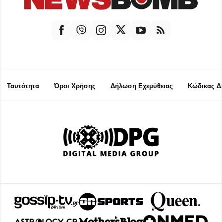
Ταυτότητα
Όροι Χρήσης
Δήλωση Εχεμύθειας
Κώδικας Δ