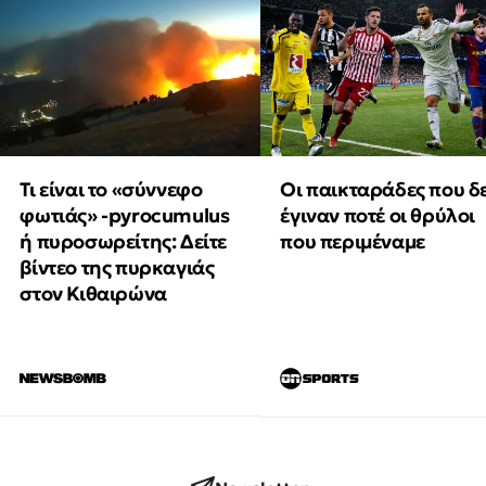
Τι είναι το «σύννεφο
Οι παικταράδες που δ
φωτιάς» -pyrocumulus
έγιναν ποτέ οι θρύλοι
ή πυροσωρείτης: Δείτε
που περιμέναμε
βίντεο της πυρκαγιάς
στον Κιθαιρώνα