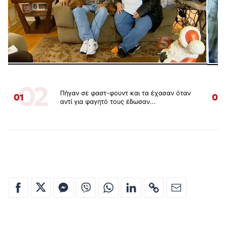
02
Πήγαν σε φαστ-φουντ και τα έχασαν όταν
01
02
αντί για φαγητό τους έδωσαν...