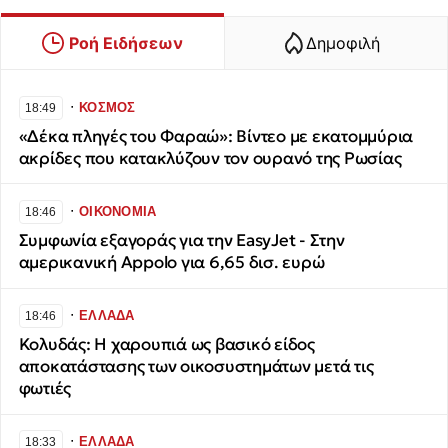
Ροή Ειδήσεων
Δημοφιλή
∙
ΚΟΣΜΟΣ
18:49
«Δέκα πληγές του Φαραώ»: Βίντεο με εκατομμύρια
ακρίδες που κατακλύζουν τον ουρανό της Ρωσίας
∙
ΟΙΚΟΝΟΜΙΑ
18:46
Συμφωνία εξαγοράς για την EasyJet - Στην
αμερικανική Appolo για 6,65 δισ. ευρώ
∙
ΕΛΛΑΔΑ
18:46
Κολυδάς: Η χαρουπιά ως βασικό είδος
αποκατάστασης των οικοσυστημάτων μετά τις
φωτιές
∙
ΕΛΛΑΔΑ
18:33