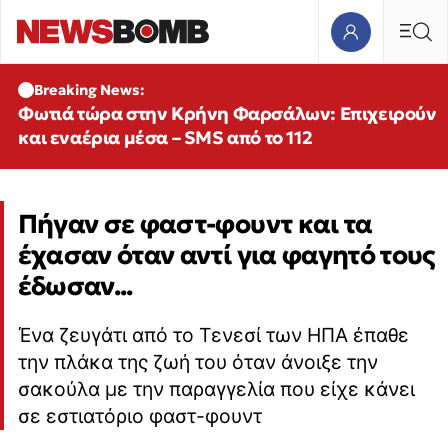
Breaking News:
Φωτιά τώρα στην Κρήνη Φαρσάλων: Επιχειρούν
και εναέρια μέσα – SMS από το 112
Πήγαν σε φαστ-φουντ και τα
έχασαν όταν αντί για φαγητό τους
έδωσαν...
Ένα ζευγάτι από το Τενεσί των ΗΠΑ έπαθε
την πλάκα της ζωή του όταν άνοιξε την
σακούλα με την παραγγελία που είχε κάνει
σε εστιατόριο φαστ-φουντ