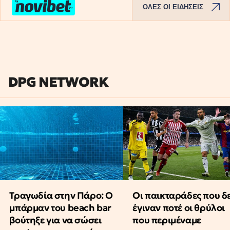
ΟΛΕΣ ΟΙ ΕΙΔΗΣΕΙΣ
DPG NETWORK
Τραγωδία στην Πάρο: Ο
Οι παικταράδες που δ
μπάρμαν του beach bar
έγιναν ποτέ οι θρύλοι
βούτηξε για να σώσει
που περιμέναμε