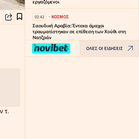
εργαζόμενοι
∙
ΚΟΣΜΟΣ
02:42
Σαουδική Αραβία: Έντεκα άμαχοι
τραυματίστηκαν σε επίθεση των Χούθι στη
Νατζράν
ΟΛΕΣ ΟΙ ΕΙΔΗΣΕΙΣ
∙
ΕΡΓΑΣΙΑ
02:18
ΑΣΕΠ 6Κ/2026: Υποβλήθηκαν 1.102 αιτήσεις
για τις 315 μόνιμες θέσεις σε νοσοκομεία και
δομές Υγείας (ΠΕ/ΤΕ)
∙
ΝΑΥΤΙΛΙΑ
01:54
Θαλάσσια ρύπανση στη Δραπετσώνα –
Συνελήφθη ο πλοίαρχος δεξαμενόπλοιου
 τ.
∙
ΚΟΣΜΟΣ
01:32
Σε κατάσταση συναγερμού η Σαουδική
Αραβία – Ενδείξεις για επικείμενες επιθέσεις
από φιλοϊρανικές οργανώσεις και Χούθι