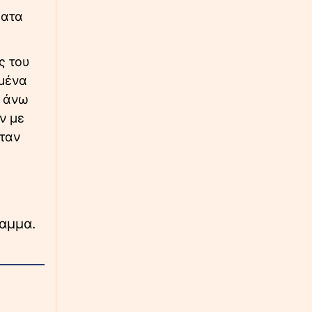
∙
ΕΛΛΑΔΑ
23:57
ματα
Συναγερμός στην Κρήτη: Άνδρας απειλούσε
να πέσει από το μπαλκόνι
ς του
∙
ΚΟΣΜΟΣ
23:55
σμένα
Ήχοι εκρήξεων στο νησί Κεσμ, κοντά στο
ι άνω
Στενό του Ορμούζ: Επιτεθήκαμε σε εχθρικούς
ν με
στόχους
όταν
∙
ΕΛΛΑΔΑ
23:48
Θερινό πρόγραμμα ΜΜΜ: Πώς κινούνται
μετρό, ΗΣΑΠ, τραμ, λεωφορεία τον Αύγουστο
∙
ραμμα.
ΚΟΣΜΟΣ
23:40
Έσπασε ρεκόρ: Μοτοσικλετιστής κατεγράφη
36 φορές από την ίδια κάμερα ελέγχου
ταχύτητας σε δύο μήνες
∙
ΕΘΝΙΚΑ
23:39