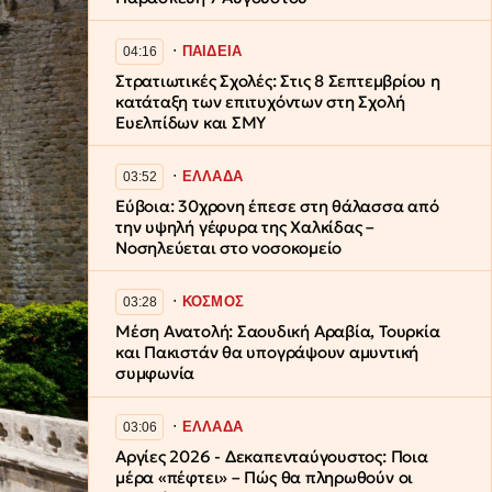
∙
ΠΑΙΔΕΙΑ
04:16
Στρατιωτικές Σχολές: Στις 8 Σεπτεμβρίου η
κατάταξη των επιτυχόντων στη Σχολή
Ευελπίδων και ΣΜΥ
∙
ΕΛΛΑΔΑ
03:52
Εύβοια: 30χρονη έπεσε στη θάλασσα από
την υψηλή γέφυρα της Χαλκίδας –
Νοσηλεύεται στο νοσοκομείο
∙
ΚΟΣΜΟΣ
03:28
Μέση Ανατολή: Σαουδική Αραβία, Τουρκία
και Πακιστάν θα υπογράψουν αμυντική
συμφωνία
∙
ΕΛΛΑΔΑ
03:06
Αργίες 2026 - Δεκαπενταύγουστος: Ποια
μέρα «πέφτει» – Πώς θα πληρωθούν οι