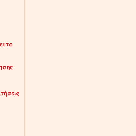
ει το
λησης
ιτήσεις