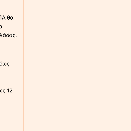
∙
ΚΟΣΜΟΣ
01:10
ΠΑ θα
Υεμένη: 58 νεκροί και δεκάδες οι τραυματίες
α
από την επίθεση των Χούθι σε κυβερνητικές
δυνάμεις
λλάδας.
∙
ΟΙΚΟΝΟΜΙΑ
00:46
Wall Street: Πτώση για τους βασικούς δείκτες
– Στο επίκεντρο το πετρέλαιο και τα Στενά
 έως
του Ορμούζ
∙
ΚΟΣΜΟΣ
00:24
Τραμπ: «Έχουμε απεριόριστα αποθέματα
ως 12
όπλων και πυρομαχικών»
∙
ΚΟΣΜΟΣ
23:59
Τραμπ για τον πόλεμο με το Ιράν - «Νομίζω
θα τελειώσει πολύ σύντομα»