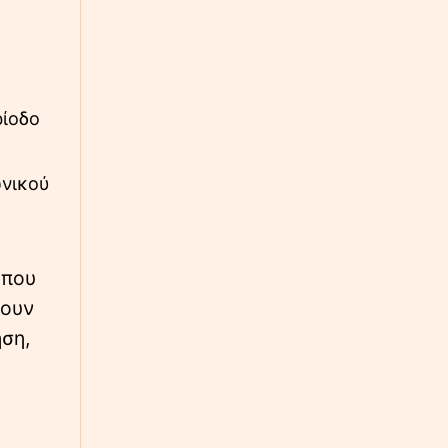
Νέες τουρκικές προκλήσεις: Εικονική
αερομαχία με οπλισμένα F-16, 17
παραβιάσεις σε μία ημέρα
∙
ΚΟΣΜΟΣ
23:32
ρίοδο
Συγκλονιστικό βίντεο: Την ώρα του σεισμού
Ιάπωνες γιατροί προστατεύουν με τα
σώματά τους ασθενή στο χειρουργείο
ωνικού
∙
ΚΟΣΜΟΣ
23:31
Πριγκίπισσες στον Στρατό: Ξεκινάει την
υποχρεωτική 11μηνη θητεία η 19χρονη
 που
Ισαβέλλα της Δανίας
λουν
ηση,