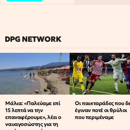
DPG NETWORK
Μάλια: «Παλεύαμε επί
Οι παικταράδες που δ
15 λεπτά να την
έγιναν ποτέ οι θρύλοι
επαναφέρουμε», λέει ο
που περιμέναμε
ναυαγοσώστης για τη