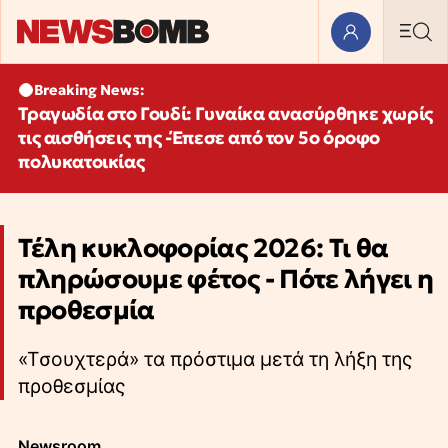
Breaking News:
Τραγωδία στο Γουδί: Γυναίκα ανασύρθηκε χωρίς
τις αισθήσεις της -Έπεσε από τον 5ο όροφο
πολυκατοικίας
Τέλη κυκλοφορίας 2026: Τι θα
πληρώσουμε φέτος - Πότε λήγει η
προθεσμία
«Tσουχτερά» τα πρόστιμα μετά τη λήξη της
προθεσμίας
Newsroom