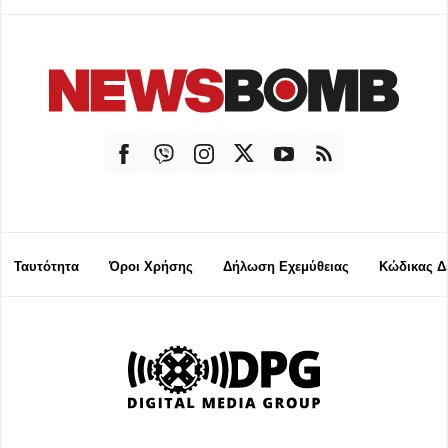
Ταυτότητα
Όροι Χρήσης
Δήλωση Εχεμύθειας
Κώδικας Δ