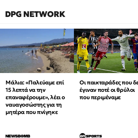
DPG NETWORK
Μάλια: «Παλεύαμε επί
Οι παικταράδες που δ
15 λεπτά να την
έγιναν ποτέ οι θρύλοι
επαναφέρουμε», λέει ο
που περιμέναμε
ναυαγοσώστης για τη
μητέρα που πνίγηκε