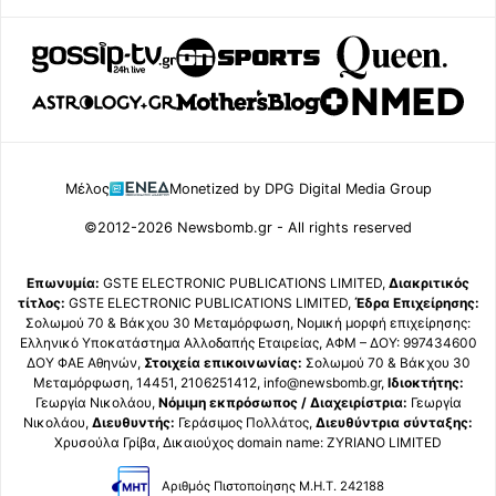
Μέλος
Monetized by DPG Digital Media Group
©2012-2026 Newsbomb.gr - All rights reserved
Επωνυμία:
GSTE ELECTRONIC PUBLICATIONS LIMITED,
Διακριτικός
τίτλος:
GSTE ELECTRONIC PUBLICATIONS LIMITED,
Έδρα Επιχείρησης:
Σολωμού 70 & Βάκχου 30 Μεταμόρφωση, Νομική μορφή επιχείρησης:
Ελληνικό Υποκατάστημα Αλλοδαπής Εταιρείας, ΑΦΜ – ΔΟΥ: 997434600
ΔΟΥ ΦΑΕ Αθηνών,
Στοιχεία επικοινωνίας:
Σολωμού 70 & Βάκχου 30
Μεταμόρφωση, 14451, 2106251412, info@newsbomb.gr,
Ιδιοκτήτης:
Γεωργία Νικολάου,
Νόμιμη εκπρόσωπος / Διαχειρίστρια:
Γεωργία
Νικολάου,
Διευθυντής:
Γεράσιμος Πολλάτος,
Διευθύντρια σύνταξης:
Χρυσούλα Γρίβα, Δικαιούχος domain name: ZYRIANO LIMITED
Αριθμός Πιστοποίησης Μ.Η.Τ. 242188