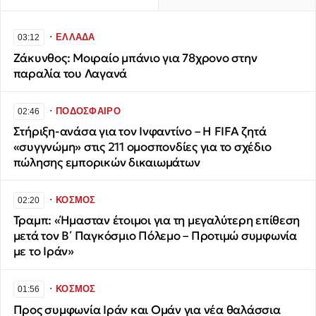
∙
ΕΛΛΑΔΑ
03:12
Ζάκυνθος: Μοιραίο μπάνιο για 78χρονο στην
παραλία του Λαγανά
∙
ΠΟΔΟΣΦΑΙΡΟ
02:46
Στήριξη-ανάσα για τον Ινφαντίνο – Η FIFA ζητά
«συγγνώμη» στις 211 ομοσπονδίες για το σχέδιο
πώλησης εμπορικών δικαιωμάτων
∙
ΚΟΣΜΟΣ
02:20
Τραμπ: «Ήμασταν έτοιμοι για τη μεγαλύτερη επίθεση
μετά τον Β΄ Παγκόσμιο Πόλεμο – Προτιμώ συμφωνία
με το Ιράν»
∙
ΚΟΣΜΟΣ
01:56
Προς συμφωνία Ιράν και Ομάν για νέα θαλάσσια