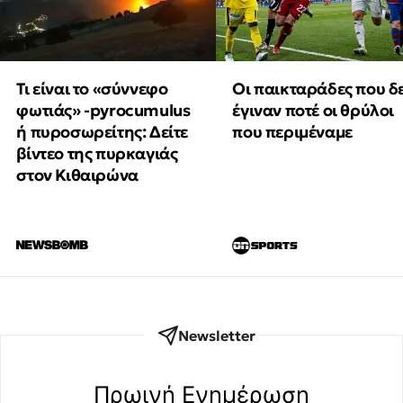
Τι είναι το «σύννεφο
Οι παικταράδες που δ
φωτιάς» -pyrocumulus
έγιναν ποτέ οι θρύλοι
ή πυροσωρείτης: Δείτε
που περιμέναμε
βίντεο της πυρκαγιάς
στον Κιθαιρώνα
Newsletter
Πρωινή Eνημέρωση