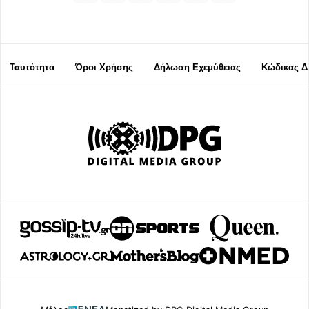
Ταυτότητα
Όροι Χρήσης
Δήλωση Εχεμύθειας
Κώδικας Δ