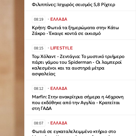
Φιλιππίνες: Ισχυρός σεισμός 5,8 Ρίχτερ
∙
ΕΛΛΑΔΑ
08:19
Κρήτη: Φωτιά τα ξημερώματα στην Κάτω
Ζάκρο - Έκαιγε κοντά σε οικισμό
∙
LIFESTYLE
08:15
Τομ Χόλαντ - Ζεντάγια: Το μυστικό τριήμερο
πάρτι γάμου του Spiderman - Οι λαμπεροί
καλεσμένοι και τα αυστηρά μέτρα
ασφαλείας
∙
ΕΛΛΑΔΑ
08:12
Marfin: Στην ανακρίτρια σήμερα η 46χρονη
που εκδόθηκε από την Αγγλία - Κρατείται
στη ΓΑΔΑ
∙
ΕΛΛΑΔΑ
08:07
Φωτιά σε εγκαταλελειμμένο κτήριο στο