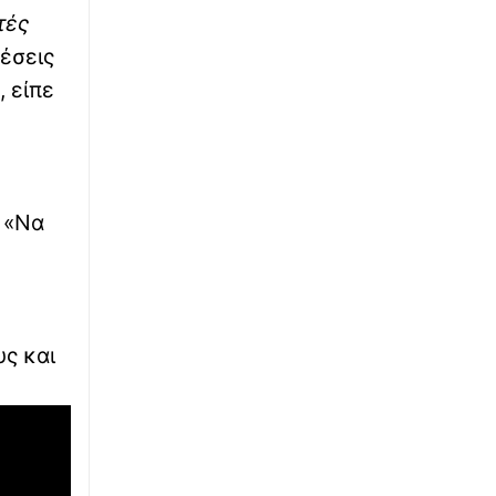
τές
«Ανθρώπινα σαφάρι» από drones: Νέα
πλάνα από την καταδίωξη Ουκρανών
έσεις
μοιράζεται το Κίεβο
, είπε
∙
ΕΛΛΑΔΑ
07:12
«Είχε επιχείρηση η οποία χρωστούσε πάρα
πολλά»: Τα αναπάντητα ερωτήματα για τον
55χρονο που κράταγε το νεκρό πατέρα σε
καταψύκτη και η αλλαγή στάσης
 «Να
∙
ΕΛΛΑΔΑ
07:06
Φωτιές 2026: Όλα τα μέτρα στήριξης –
1.000€/τ.μ. για ανακατασκευή και άμεσες
αποζημιώσεις στους πληγέντες
ς και
∙
ΑΣΤΥΝΟΜΙΚΟ
07:00
Δολοφονία Σκωτσέζας: «Δεν είναι άρνηση,
αλλά επιφύλαξη» – Γιατί ο 26χρονος
Αφγανός επέλεξε τη σιωπή στην απολογία
του