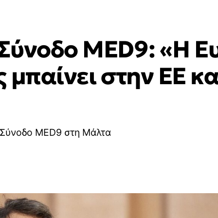
Σύνοδο MED9: «Η Ε
 μπαίνει στην ΕΕ και
 Σύνοδο MED9 στη Μάλτα