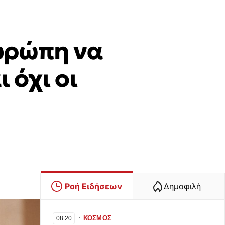
υρώπη να
 όχι οι
Ροή Ειδήσεων
Δημοφιλή
∙
ΚΟΣΜΟΣ
08:20