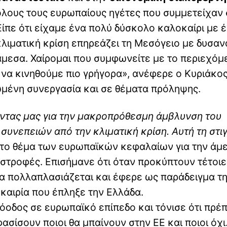
λους τους ευρωπαίους ηγέτες που συμμετείχαν 
Είπε ότι είχαμε ένα πολύ δύσκολο καλοκαίρι με 
 κλιματική κρίση επηρεάζει τη Μεσόγειο με δυσα
άμεσα. Χαίρομαι που συμφωνείτε με το περιεχόμ
ι να κινηθούμε πιο γρήγορα», ανέφερε ο Κυριάκο
ωμένη συνεργασία και σε θέματα πρόληψης.
έντας μας για την μακροπρόθεσμη άμβλυνση του
υνεπειών από την κλιματική κρίση. Αυτή τη στι
ε το θέμα των ευρωπαϊκών κεφαλαίων για την άμ
τροφές. Επισήμανε ότι όταν προκύπτουν τέτοιε
 πολλαπλασιάζεται και έφερε ως παράδειγμα τη
καιρία που έπληξε την Ελλάδα.
όοδος σε ευρωπαϊκό επίπεδο και τόνισε ότι πρέπ
ασίσουν ποιοι θα μπαίνουν στην ΕΕ και ποιοι όχι