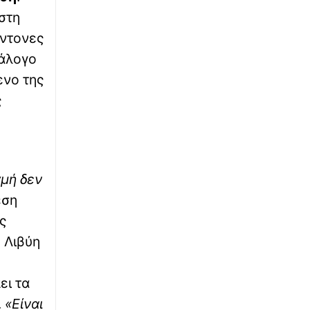
∙
στη
ΕΛΛΑΔΑ
07:34
Άδειοι δρόμοι, ανεξέλεγκτες ταχύτητες σε
έντονες
Αθήνα και επαρχία – Συνεχίζεται το «ράλι»
νάλογο
ασυδοσίας οδηγών
ενο της
∙
ΟΙΚΟΝΟΜΙΑ
07:30
ς
Η μάχη των διακοπών: Κερδίζει έδαφος η
ηπειρωτική Ελλάδα παρά την ακριβή βενζίνη
∙
ΠΟΛΙΤΙΚΗ
07:24
γμή δεν
Γιατί ο Τσίπρας δεν θέλει να κάνει την ΕΛΑΣ,
χώρο μαζικής υποδοχής πρώην στελεχών του
εση
ΣΥΡΙΖΑ
ς
∙
 Λιβύη
ΕΛΛΑΔΑ
07:20
Στη φυλακή ο δήμαρχος Στυλίδας κι άλλοι
δύο για τη megafire στην Αττικοβοιωτία
ει τα
.
«Είναι
∙
ΚΟΣΜΟΣ
07:18