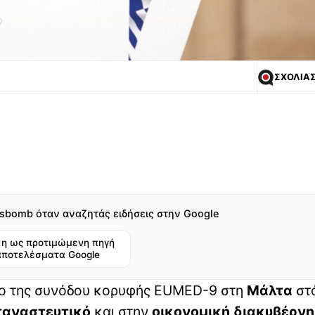
ΣΧΟΛΙΑ
sbomb όταν αναζητάς ειδήσεις στην Google
η ως προτιμώμενη πηγή
αποτελέσματα Google
σιο της συνόδου κορυφής EUMED-9 στη
Μάλτα
στ
ταναστευτικό
και στην
οικονομική διακυβέρν