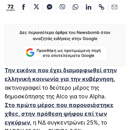
72
SHARES
Δες περισσότερα άρθρα του Newsbomb όταν
αναζητάς ειδήσεις στην Google
Προσθήκη ως προτιμώμενη πηγή
στα αποτελέσματα Google
Την εικόνα που έχει διαμορφωθεί στην
ελληνική κοινωνία για την κυβέρνηση,
ακτινογραφεί το δεύτερο μέρος της
δημοσκόπησης της Alco για τον Alpha.
Στο πρώτο μέρος που παρουσιάστηκε
χθες, στην πρόθεση ψήφου επί των
εγκύρων,
η ΝΔ συγκεντρώνει 25%, το