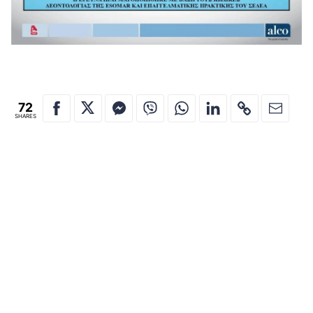
72
SHARES