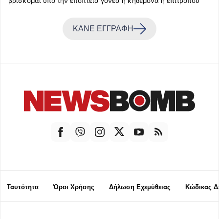
βρίσκομαι υπό την εποπτεία γονέα ή κηδεμόνα ή επιτρόπου
ΚΑΝΕ ΕΓΓΡΑΦΗ
Ταυτότητα
Όροι Χρήσης
Δήλωση Εχεμύθειας
Κώδικας Δ