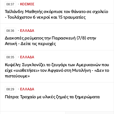
∙
ΚΟΣΜΟΣ
08:37
Ταϊλάνδη: Μαθητής σκόρπισε τον θάνατο σε σχολείο
- Τουλάχιστον 6 νεκροί και 15 τραυματίες
∙
ΕΛΛΑΔΑ
08:36
Διακοπές ρεύματος την Παρασκευή (7/8) στην
Αττική - Δείτε τις περιοχές
∙
ΕΛΛΑΔΑ
08:35
Κυψέλη: Συγκλονίζει το ζευγάρι των Αμερικανών που
είχε «υιοθετήσει» τον Αφγανό στη Μυτιλήνη - «Δεν το
πιστεύουμε»
∙
ΕΛΛΑΔΑ
08:29
Πάτρα: Τροχαίο με υλικές ζημιές τα ξημερώματα