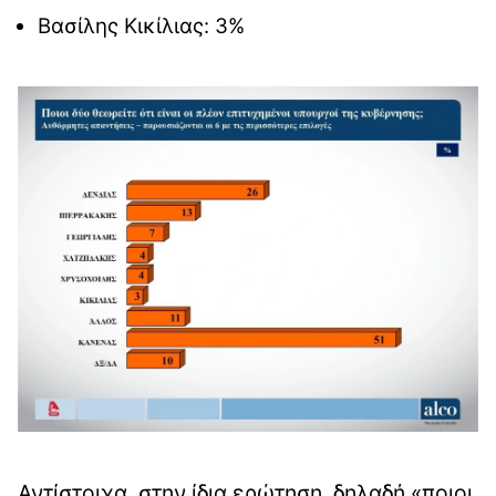
Βασίλης Κικίλιας: 3%
Αντίστοιχα, στην ίδια ερώτηση, δηλαδή «ποιοι