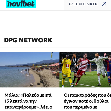
ΟΛΕΣ ΟΙ ΕΙΔΗΣΕΙΣ
DPG NETWORK
Μάλια: «Παλεύαμε επί
Οι παικταράδες που δ
15 λεπτά να την
έγιναν ποτέ οι θρύλοι
επαναφέρουμε», λέει ο
που περιμέναμε