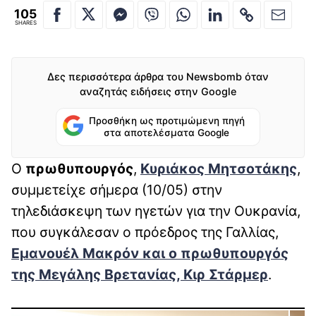
105
SHARES
Δες περισσότερα άρθρα του Newsbomb όταν
αναζητάς ειδήσεις στην Google
Προσθήκη ως προτιμώμενη πηγή
στα αποτελέσματα Google
Ο
πρωθυπουργός
,
Κυριάκος Μητσοτάκης
,
συμμετείχε σήμερα (10/05) στην
τηλεδιάσκεψη των ηγετών για την Ουκρανία,
που συγκάλεσαν ο πρόεδρος της Γαλλίας,
Εμανουέλ Μακρόν
και ο πρωθυπουργός
της Μεγάλης Βρετανίας,
Κιρ Στάρμερ
.