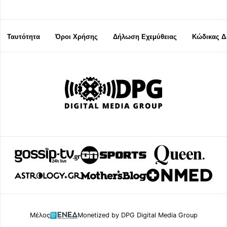
Ταυτότητα
Όροι Χρήσης
Δήλωση Εχεμύθειας
Κώδικας Δ
Μέλος
Monetized by DPG Digital Media Group