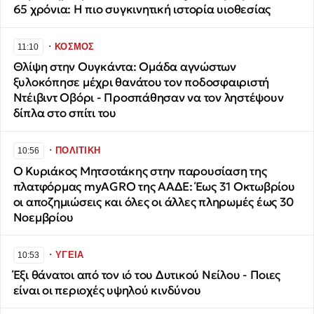
65 χρόνια: Η πιο συγκινητική ιστορία υιοθεσίας
∙
ΚΟΣΜΟΣ
11:10
Θλίψη στην Ουγκάντα: Ομάδα αγνώστων
ξυλοκόπησε μέχρι θανάτου τον ποδοσφαιριστή
Ντέιβιντ Οβόρι - Προσπάθησαν να τον ληστέψουν
δίπλα στο σπίτι του
∙
ΠΟΛΙΤΙΚΗ
10:56
Ο Κυριάκος Μητσοτάκης στην παρουσίαση της
πλατφόρμας myAGRO της ΑΑΔΕ: Έως 31 Οκτωβρίου
οι αποζημιώσεις και όλες οι άλλες πληρωμές έως 30
Νοεμβρίου
∙
ΥΓΕΙΑ
10:53
Έξι θάνατοι από τον ιό του Δυτικού Νείλου - Ποιες
είναι οι περιοχές υψηλού κινδύνου