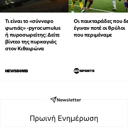
Τι είναι το «σύννεφο
Οι παικταράδες που δ
φωτιάς» -pyrocumulus
έγιναν ποτέ οι θρύλοι
ή πυροσωρείτης: Δείτε
που περιμέναμε
βίντεο της πυρκαγιάς
στον Κιθαιρώνα
Newsletter
Πρωινή Eνημέρωση