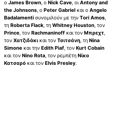
o
James Brown
, ο
Nick Cave
, oι
Antony and
the Johnsons
, o
Peter Gabriel
και ο
Angelo
Badalamenti
συνομιλούν με την
Τori Amos
,
τη
Roberta Flack
, τη
Whitney Houston
, τον
Prince
, τον
Rachmaninoff
και τον
Μπρεχτ
,
τον
Χατζιδάκι
και τον
Τσιτσάνη
, τη
Nina
Simone
και την
Edith Piaf
, τον
Kurt Cobain
και τον
Nino Rota
, τον ρεμπέτη
Νίκο
Κατσαρό
και τον
Elvis Presley
.