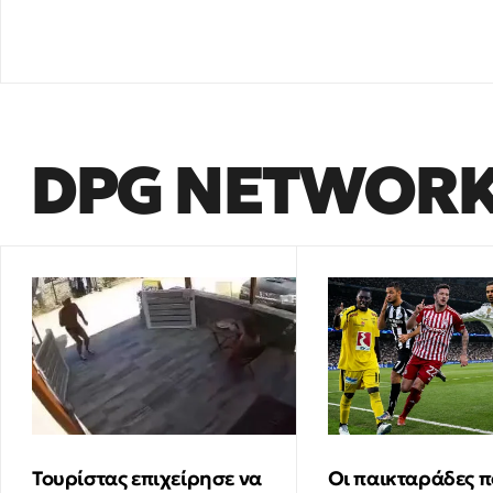
DPG NETWOR
Τουρίστας επιχείρησε να
Οι παικταράδες π