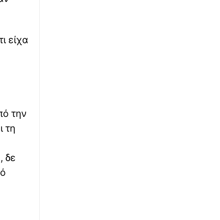
∙
ΕΛΛΑΔΑ
13:58
Κρήτη: Νεκρός 64χρονος άνδρας σε πισίνα
ξενοδοχείου στα Χανιά - Συνελήφθη ο
ι είχα
ιδιοκτήτης
∙
ΕΛΛΑΔΑ
13:57
Οι κρυμμένες λίμνες της Εύβοιας: Τα
εγκαταλελειμμένα ορυχεία που
μεταμορφώθηκαν σε επίγειο παράδεισο -
Εντυπωσιακές αεροφωτογραφίες
πό την
ι τη
∙
ΜΠΑΣΚΕΤ
13:46
Μπλόκο στο ΣΕΦ από το Ελεγκτικό Συνέδριο:
Ακύρωσε τον διαγωνισμό και όρισε νέο για
, δε
τις 10 Σεπτέμβρη
νό
∙
ΕΛΛΑΔΑ
13:41
Κρήτη: Νεκρός άνδρας στην παραλία της
Αγίας Μαρίνας - Υπέστη ανακοπή