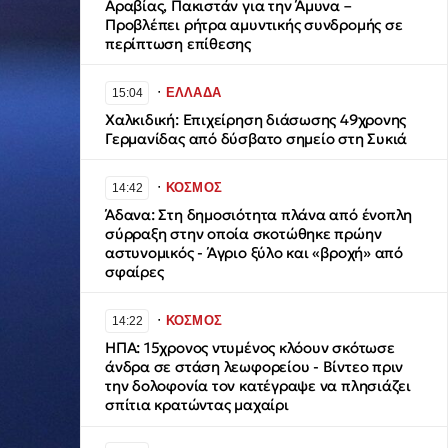
Αραβίας, Πακιστάν για την Άμυνα –
Προβλέπει ρήτρα αμυντικής συνδρομής σε
περίπτωση επίθεσης
∙
ΕΛΛΑΔΑ
15:04
Χαλκιδική: Επιχείρηση διάσωσης 49χρονης
Γερμανίδας από δύσβατο σημείο στη Συκιά
∙
ΚΟΣΜΟΣ
14:42
Άδανα: Στη δημοσιότητα πλάνα από ένοπλη
σύρραξη στην οποία σκοτώθηκε πρώην
αστυνομικός - Άγριο ξύλο και «βροχή» από
σφαίρες
∙
ΚΟΣΜΟΣ
14:22
ΗΠΑ: 15χρονος ντυμένος κλόουν σκότωσε
άνδρα σε στάση λεωφορείου - Βίντεο πριν
την δολοφονία τον κατέγραψε να πλησιάζει
σπίτια κρατώντας μαχαίρι