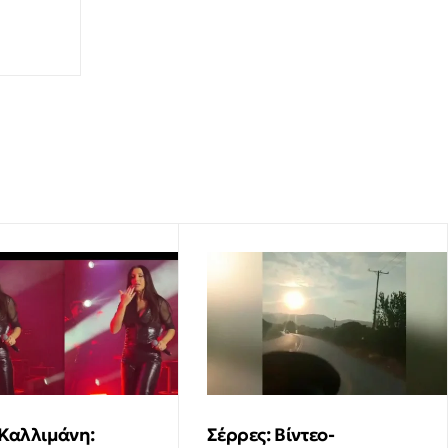
 Καλλιμάνη:
Σέρρες: Βίντεο-