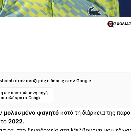
ΣΧΟΛΙΑ
sbomb όταν αναζητάς ειδήσεις στην Google
η ως προτιμώμενη πηγή
αποτελέσματα Google
αν
μολυσμένο φαγητό
κατά τη διάρκεια της παρ
το
2022.
ησα ότι στο ξενοδοχείο στη Μελβούρνη μου έδωσ