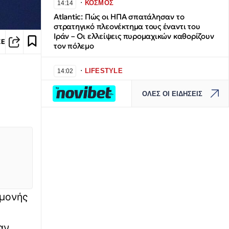
∙
ΚΟΣΜΟΣ
14:14
Atlantic: Πώς οι ΗΠΑ σπατάλησαν το
στρατηγικό πλεονέκτημα τους έναντι του
Ιράν – Οι ελλείψεις πυρομαχικών καθορίζουν
ΣΕ
τον πόλεμο
∙
LIFESTYLE
14:02
Νέα κρίση στον ΣΚΑΪ - Εκτός Ομίλου ο CEO
ΟΛΕΣ ΟΙ ΕΙΔΗΣΕΙΣ
Γρηγόρης Δημητριάδης και ο Κωνσταντίνος
Ζούλας
∙
ΕΛΛΑΔΑ
14:01
Μυστράς: 11 μήνες φυλάκιση με αναστολή
στον 55χρονο που έκρυβε τον νεκρό πατέρα
του σε καταψύκτη
∙
ΕΛΛΑΔΑ
14:00
αμονής
Τι λέει ο Φαίδων Καραϊωσηφίδης για το εάν
τα νέα Canadair 515 θα επιχειρούν νύχτα
αν