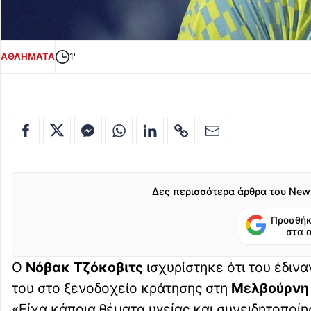
ΑΘΛΗΜΑΤΑ
1'
Δες περισσότερα άρθρα του New
Προσθήκ
στα 
Ο
Νόβακ Τζόκοβιτς
ισχυρίστηκε ότι του έδιν
του στο ξενοδοχείο κράτησης στη
Μελβούρνη
«Είχα κάποια θέματα υγείας και συνειδητοποί