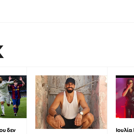
K
ου δεν
Ιουλία