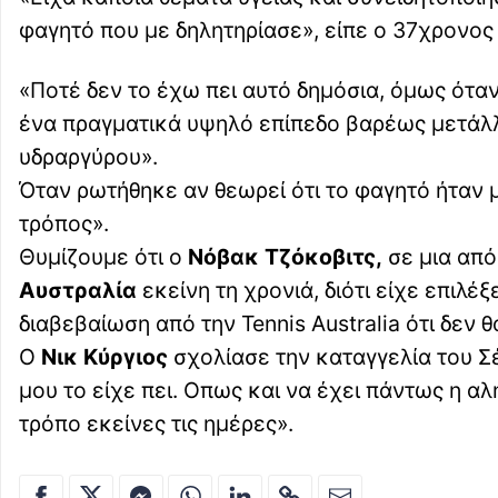
φαγητό που με δηλητηρίασε», είπε ο 37χρονος
«Ποτέ δεν το έχω πει αυτό δημόσια, όμως όταν
ένα πραγματικά υψηλό επίπεδο βαρέως μετάλλ
υδραργύρου».
Όταν ρωτήθηκε αν θεωρεί ότι το φαγητό ήταν 
τρόπος».
Θυμίζουμε ότι ο
Νόβακ Τζόκοβιτς,
σε μια από
Αυστραλία
εκείνη τη χρονιά, διότι είχε επιλέξ
διαβεβαίωση από την Tennis Australia ότι δεν 
Ο
Νικ Κύργιος
σχολίασε την καταγγελία του Σέ
μου το είχε πει. Οπως και να έχει πάντως η α
τρόπο εκείνες τις ημέρες».