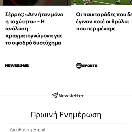
Οι παικταράδες που δ
Σέρρες: «Δεν ήταν μόνο
έγιναν ποτέ οι θρύλοι
η ταχύτητα» – Η
που περιμέναμε
ανάλυση
πραγματογνώμονα για
το σφοδρό δυστύχημα
Newsletter
Πρωινή Eνημέρωση