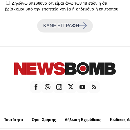
Δηλώνω υπεύθυνα ότι είμαι άνω των 18 ετών ή ότι
βρίσκομαι υπό την εποπτεία γονέα ή κηδεμόνα ή επιτρόπου
ΚΑΝΕ ΕΓΓΡΑΦΗ
Ταυτότητα
Όροι Χρήσης
Δήλωση Εχεμύθειας
Κώδικας Δ