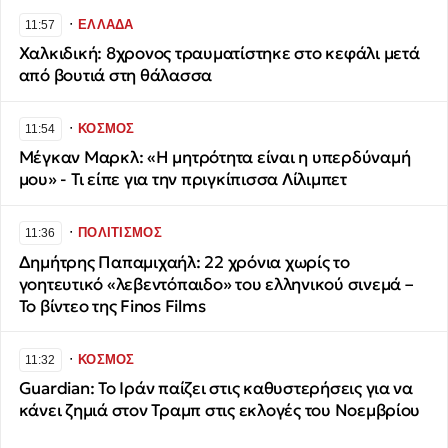
∙
ΕΛΛΑΔΑ
11:57
Χαλκιδική: 8χρονος τραυματίστηκε στο κεφάλι μετά
από βουτιά στη θάλασσα
∙
ΚΟΣΜΟΣ
11:54
Μέγκαν Μαρκλ: «Η μητρότητα είναι η υπερδύναμή
μου» - Τι είπε για την πριγκίπισσα Λίλιμπετ
∙
ΠΟΛΙΤΙΣΜΟΣ
11:36
Δημήτρης Παπαμιχαήλ: 22 χρόνια χωρίς το
γοητευτικό «λεβεντόπαιδο» του ελληνικού σινεμά –
Το βίντεο της Finos Films
∙
ΚΟΣΜΟΣ
11:32
Guardian: Το Ιράν παίζει στις καθυστερήσεις για να
κάνει ζημιά στον Τραμπ στις εκλογές του Νοεμβρίου