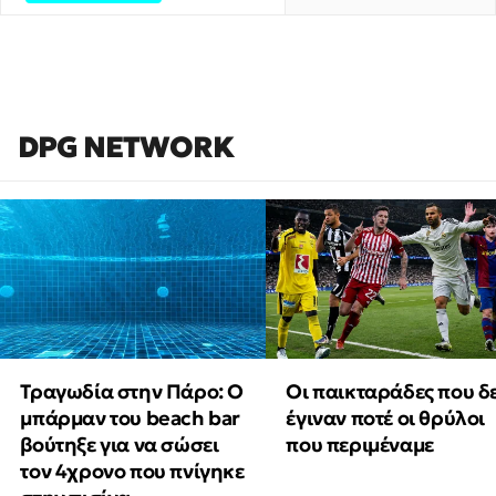
DPG NETWORK
Τραγωδία στην Πάρο: Ο
Οι παικταράδες που δ
μπάρμαν του beach bar
έγιναν ποτέ οι θρύλοι
βούτηξε για να σώσει
που περιμέναμε
τον 4χρονο που πνίγηκε