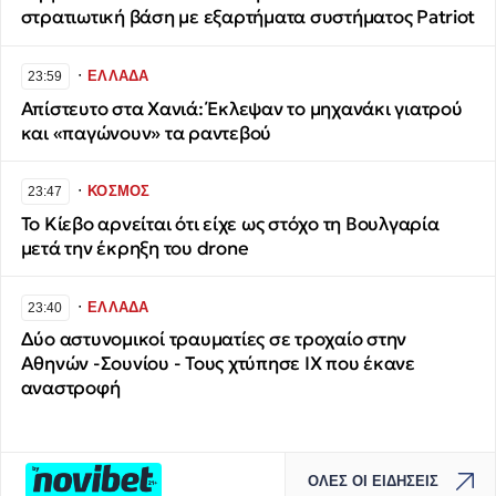
στρατιωτική βάση με εξαρτήματα συστήματος Patriot
∙
ΕΛΛΑΔΑ
23:59
Απίστευτο στα Χανιά: Έκλεψαν το μηχανάκι γιατρού
και «παγώνουν» τα ραντεβού
∙
ΚΟΣΜΟΣ
23:47
Το Κίεβο αρνείται ότι είχε ως στόχο τη Βουλγαρία
μετά την έκρηξη του drone
∙
ΕΛΛΑΔΑ
23:40
Δύο αστυνομικοί τραυματίες σε τροχαίο στην
Αθηνών -Σουνίου - Τους χτύπησε ΙΧ που έκανε
αναστροφή
ΟΛΕΣ ΟΙ ΕΙΔΗΣΕΙΣ