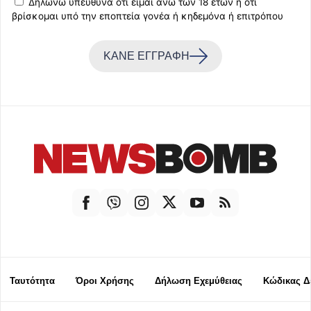
Δηλώνω υπεύθυνα ότι είμαι άνω των 18 ετών ή ότι
βρίσκομαι υπό την εποπτεία γονέα ή κηδεμόνα ή επιτρόπου
ΚΑΝΕ ΕΓΓΡΑΦΗ
Ταυτότητα
Όροι Χρήσης
Δήλωση Εχεμύθειας
Κώδικας Δ