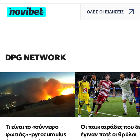
ΟΛΕΣ ΟΙ ΕΙΔΗΣΕΙΣ
DPG NETWORK
Τι είναι το «σύννεφο
Οι παικταράδες που δ
φωτιάς» -pyrocumulus
έγιναν ποτέ οι θρύλοι