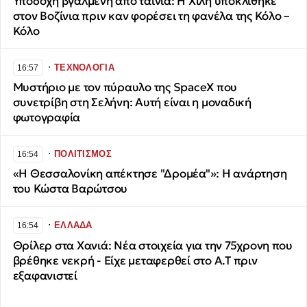
Υποδοχή βγαλμένη από ταινία: Η Χιλή υποκλίθηκε
στον Βοζίνια πριν καν φορέσει τη φανέλα της Κόλο –
Κόλο
∙
ΤΕΧΝΟΛΟΓΙΑ
16:57
Μυστήριο με τον πύραυλο της SpaceX που
συνετρίβη στη Σελήνη: Αυτή είναι η μοναδική
φωτογραφία
∙
ΠΟΛΙΤΙΣΜΟΣ
16:54
«Η Θεσσαλονίκη απέκτησε "Δρομέα"»: Η ανάρτηση
του Κώστα Βαρώτσου
∙
ΕΛΛΑΔΑ
16:54
Θρίλερ στα Χανιά: Νέα στοιχεία για την 75χρονη που
βρέθηκε νεκρή - Είχε μεταφερθεί στο Α.Τ πριν
εξαφανιστεί