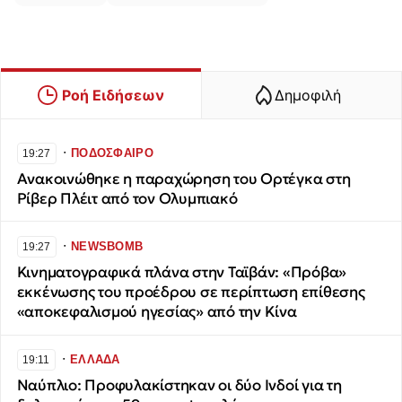
Ροή Ειδήσεων
Δημοφιλή
∙
ΠΟΔΟΣΦΑΙΡΟ
19:27
Ανακοινώθηκε η παραχώρηση του Ορτέγκα στη
Ρίβερ Πλέιτ από τον Ολυμπιακό
∙
NEWSBOMB
19:27
Κινηματογραφικά πλάνα στην Ταϊβάν: «Πρόβα»
εκκένωσης του προέδρου σε περίπτωση επίθεσης
«αποκεφαλισμού ηγεσίας» από την Κίνα
∙
ΕΛΛΑΔΑ
19:11
Ναύπλιο: Προφυλακίστηκαν οι δύο Ινδοί για τη