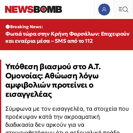
Breaking News:
Φωτιά τώρα στην Κρήνη Φαρσάλων: Επιχειρούν
και εναέρια μέσα – SMS από το 112
Υπόθεση βιασμού στο Α.Τ.
Ομονοίας: Αθώωση λόγω
αμφιβολιών προτείνει ο
εισαγγελέας
Σύμφωνα με τον εισαγγελέα, τα στοιχεία που
προέκυψαν κατά την ακροαματική
διαδικασία δεν αρκούν για να
στοιχειοθετήσουν ότι η σεξουαλική πράξη