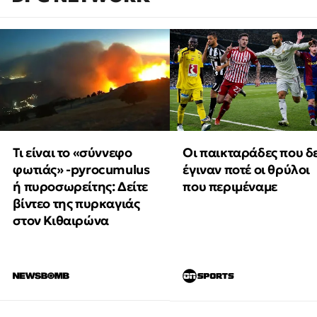
Τι είναι το «σύννεφο
Οι παικταράδες που δ
φωτιάς» -pyrocumulus
έγιναν ποτέ οι θρύλοι
ή πυροσωρείτης: Δείτε
που περιμέναμε
βίντεο της πυρκαγιάς
στον Κιθαιρώνα