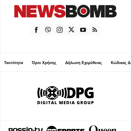
Ταυτότητα
Όροι Χρήσης
Δήλωση Εχεμύθειας
Κώδικας Δ