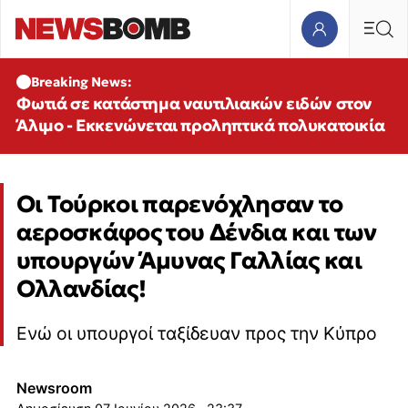
Breaking News:
Φωτιά σε κατάστημα ναυτιλιακών ειδών στον
Άλιμο - Εκκενώνεται προληπτικά πολυκατοικία
Οι Τούρκοι παρενόχλησαν το
αεροσκάφος του Δένδια και των
υπουργών Άμυνας Γαλλίας και
Ολλανδίας!
Ενώ οι υπουργοί ταξίδευαν προς την Κύπρο
Newsroom