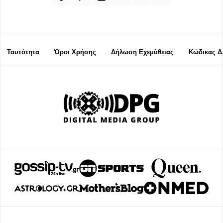
Ταυτότητα
Όροι Χρήσης
Δήλωση Εχεμύθειας
Κώδικας Δ