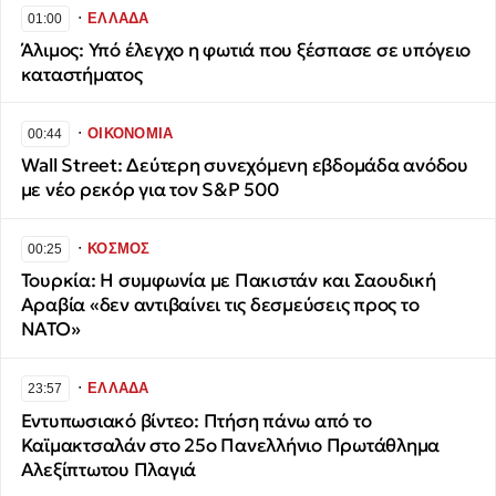
∙
ΕΛΛΑΔΑ
01:00
Άλιμος: Υπό έλεγχο η φωτιά που ξέσπασε σε υπόγειο
καταστήματος
∙
ΟΙΚΟΝΟΜΙΑ
00:44
Wall Street: Δεύτερη συνεχόμενη εβδομάδα ανόδου
με νέο ρεκόρ για τον S&P 500
∙
ΚΟΣΜΟΣ
00:25
Τουρκία: Η συμφωνία με Πακιστάν και Σαουδική
Αραβία «δεν αντιβαίνει τις δεσμεύσεις προς το
ΝΑΤΟ»
∙
ΕΛΛΑΔΑ
23:57
​Εντυπωσιακό βίντεο: Πτήση πάνω από το
Καϊμακτσαλάν στο 25ο Πανελλήνιο Πρωτάθλημα
Αλεξίπτωτου Πλαγιά