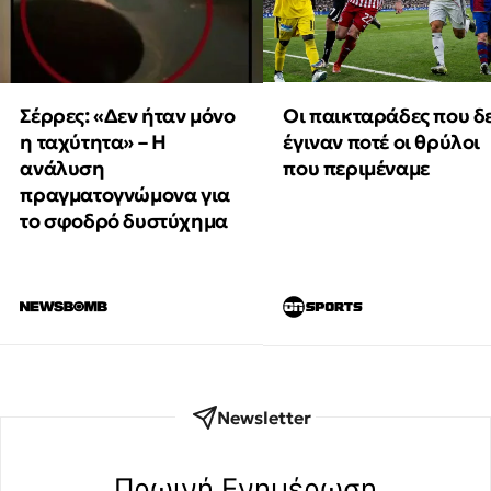
Οι παικταράδες που δ
Σέρρες: «Δεν ήταν μόνο
έγιναν ποτέ οι θρύλοι
η ταχύτητα» – Η
που περιμέναμε
ανάλυση
πραγματογνώμονα για
το σφοδρό δυστύχημα
Newsletter
Πρωινή Eνημέρωση