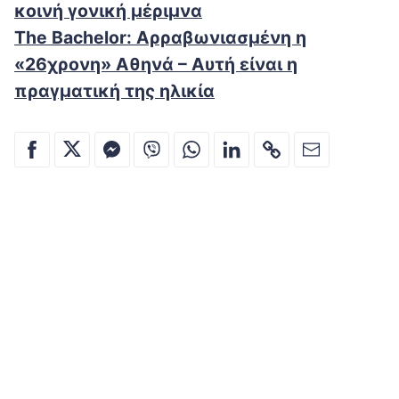
κοινή γονική μέριμνα
The Bachelor: Αρραβωνιασμένη η
«26χρονη» Αθηνά – Αυτή είναι η
πραγματική της ηλικία