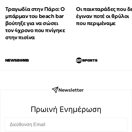
Τραγωδία στην Πάρο: Ο
Οι παικταράδες που δ
μπάρμαν του beach bar
έγιναν ποτέ οι θρύλοι
βούτηξε για να σώσει
που περιμέναμε
τον 4χρονο που πνίγηκε
στην πισίνα
Newsletter
Πρωινή Eνημέρωση