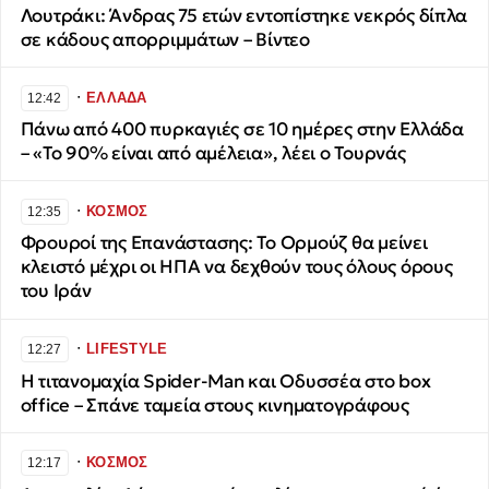
Λουτράκι: Άνδρας 75 ετών εντοπίστηκε νεκρός δίπλα
σε κάδους απορριμμάτων – Βίντεο
∙
ΕΛΛΑΔΑ
12:42
Πάνω από 400 πυρκαγιές σε 10 ημέρες στην Ελλάδα
– «Το 90% είναι από αμέλεια», λέει ο Τουρνάς
∙
ΚΟΣΜΟΣ
12:35
Φρουροί της Επανάστασης: Το Ορμούζ θα μείνει
κλειστό μέχρι οι ΗΠΑ να δεχθούν τους όλους όρους
του Ιράν
∙
LIFESTYLE
12:27
Η τιτανομαχία Spider-Man και Οδυσσέα στο box
office – Σπάνε ταμεία στους κινηματογράφους
∙
ΚΟΣΜΟΣ
12:17