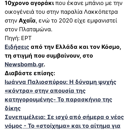
10χρονο αγοράκι
που έκανε μπάνιο με την
οικογένειά του στην παραλία Λακκόπετρα
στην
Αχαΐα
, ενώ το 2020 είχε εμφανιστεί
στον Πλαταμώνα.
Πηγή: ΕΡΤ
Ειδήσεις
απ
ό την Ελλάδα και τον Κόσμο,
τη στιγμή που συμβαίνουν, στο
Newsbomb.gr
.
Διαβάστε επίσης:
Ιωάννα Παλιοσπύρου: Η δύναμη ψυχής
«κόντρα» στην απουσία της
κατηγορουμένης- Το παρασκήνιο της
δίκης
Συνεπιμέλεια: Σε ισχύ από σήμερα ο νέος
νόμος - Το «στοίχημα» και το αίτημα για