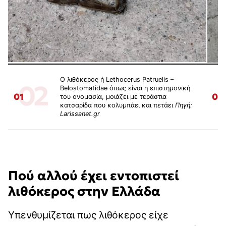
Ο λιθόκερος ή Lethocerus Patruelis –
02
Belostomatidae όπως είναι η επιστημονική
01
02
του ονομασία, μοιάζει με τεράστια
κατσαρίδα που κολυμπάει και πετάει
Πηγή:
Larissanet.gr
Πού αλλού έχει εντοπιστεί
λιθόκερος στην Ελλάδα
Υπενθυμίζεται πως λιθόκερος είχε