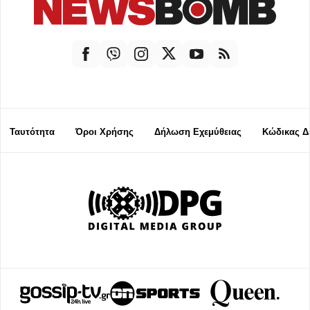
Ταυτότητα
Όροι Χρήσης
Δήλωση Εχεμύθειας
Κώδικας Δ