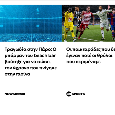
Τραγωδία στην Πάρο: Ο
Οι παικταράδες που δ
μπάρμαν του beach bar
έγιναν ποτέ οι θρύλοι
βούτηξε για να σώσει
που περιμέναμε
τον 4χρονο που πνίγηκε
στην πισίνα