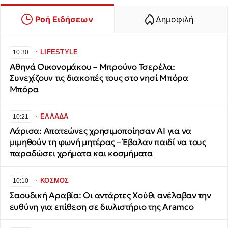
Ροή Ειδήσεων
Δημοφιλή
∙
LIFESTYLE
10:30
Αθηνά Οικονομάκου – Μπρούνο Τσερέλα:
Συνεχίζουν τις διακοπές τους στο νησί Μπόρα
Μπόρα
∙
ΕΛΛΑΔΑ
10:21
Λάρισα: Απατεώνες χρησιμοποίησαν AI για να
μιμηθούν τη φωνή μητέρας – Έβαλαν παιδί να τους
παραδώσει χρήματα και κοσμήματα
∙
ΚΟΣΜΟΣ
10:10
Σαουδική Αραβία: Οι αντάρτες Χούθι ανέλαβαν την
ευθύνη για επίθεση σε διυλιστήριο της Aramco