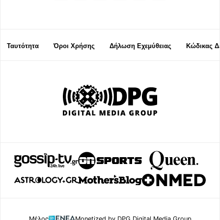
Ταυτότητα
Όροι Χρήσης
Δήλωση Εχεμύθειας
Κώδικας Δ
Μέλος
Monetized by DPG Digital Media Group