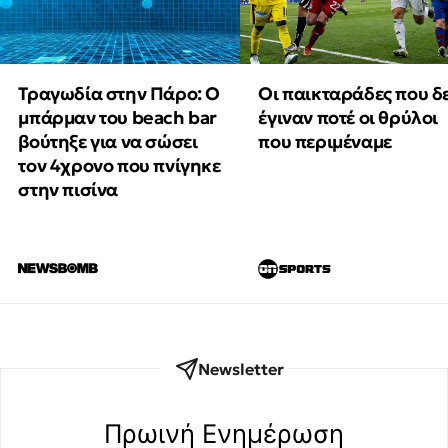
Τραγωδία στην Πάρο: Ο
Οι παικταράδες που δ
μπάρμαν του beach bar
έγιναν ποτέ οι θρύλοι
βούτηξε για να σώσει
που περιμέναμε
τον 4χρονο που πνίγηκε
στην πισίνα
Newsletter
Πρωινή Eνημέρωση