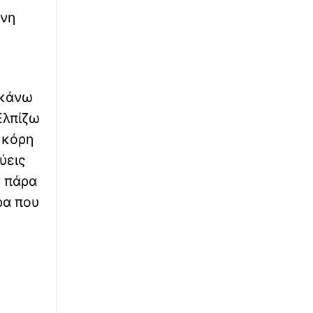
σταθερότητα στην Κύπρο οφείλεται στον
ένη
τουρκικό στρατό
∙
ΚΟΣΜΟΣ
08:31
Πανικός σε πτήση της Delta: «Υπάρχει
καπνός στο πιλοτήριο, εκκενώστε άμεσα»
 κάνω
Ελπίζω
∙
ΚΟΣΜΟΣ
08:31
 κόρη
Σαουδική Αραβία: Φωτιά σε εγκαταστάσεις
του πετρελαϊκού κολοσσού Aramco
ύεις
ν πάρα
∙
ΚΟΣΜΟΣ
08:30
ρα που
Έκλειψη Ηλίου: Πλησιάζει το σπάνιο
φαινόμενο που θα είναι ορατό από την
Ευρώπη
∙
TRAVEL
08:20
Τα πέτρινα διαμάντια της Ιρλανδίας: 20
κάστρα που αφηγούνται την ιστορία μιας