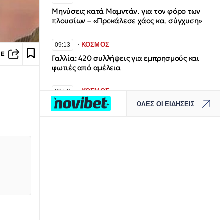
Μηνύσεις κατά Μαμντάνι για τον φόρο των
πλουσίων – «Προκάλεσε χάος και σύγχυση»
∙
ΚΟΣΜΟΣ
09:13
ΣΕ
Γαλλία: 420 συλλήψεις για εμπρησμούς και
φωτιές από αμέλεια
∙
ΚΟΣΜΟΣ
08:59
ΟΛΕΣ ΟΙ ΕΙΔΗΣΕΙΣ
Αδιανόητο: Του είπε «καλημέρα» και
προσπάθησε να την παρασύρει με το
αυτοκίνητο τρεις φορές
∙
ΕΛΛΑΔΑ
08:48
Πινακίδες κυκλοφορίας: Διαδικασία
παραγγελίας και έκδοσης με 3 κλικ - Έλεγχος
και κυρώσεις
∙
ΚΟΣΜΟΣ
08:48
Προκαλεί πάλι η Τουρκία: Ο Φιντάν λέει ότι η