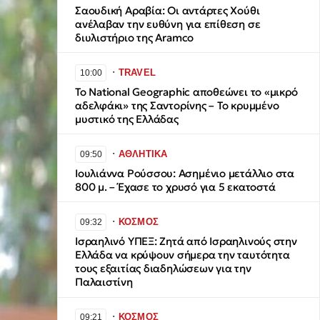
Σαουδική Αραβία: Οι αντάρτες Χούθι
ανέλαβαν την ευθύνη για επίθεση σε
διυλιστήριο της Aramco
∙
TRAVEL
10:00
Το National Geographic αποθεώνει το «μικρό
αδελφάκι» της Σαντορίνης – Το κρυμμένο
μυστικό της Ελλάδας
∙
ΑΘΛΗΤΙΚΑ
09:50
Ιουλιάννα Ρούσσου: Ασημένιο μετάλλιο στα
800 μ. – Έχασε το χρυσό για 5 εκατοστά
∙
ΚΟΣΜΟΣ
09:32
Ισραηλινό ΥΠΕΞ: Ζητά από Ισραηλινούς στην
Ελλάδα να κρύψουν σήμερα την ταυτότητα
τους εξαιτίας διαδηλώσεων για την
Παλαιστίνη
∙
ΚΟΣΜΟΣ
09:21