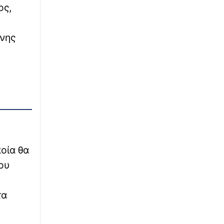
πλάνα από την καταδίωξη Ουκρανών
ος,
μοιράζεται το Κίεβο
∙
ΕΛΛΑΔΑ
07:12
ενης
«Είχε επιχείρηση η οποία χρωστούσε πάρα
πολλά»: Τα αναπάντητα ερωτήματα για τον
55χρονο που κράταγε το νεκρό πατέρα σε
καταψύκτη και η αλλαγή στάσης
∙
ΕΛΛΑΔΑ
07:06
Φωτιές 2026: Όλα τα μέτρα στήριξης –
1.000€/τ.μ. για ανακατασκευή και άμεσες
αποζημιώσεις στους πληγέντες
οία θα
∙
ΑΣΤΥΝΟΜΙΚΟ
07:00
ου
Δολοφονία Σκωτσέζας: «Δεν είναι άρνηση,
αλλά επιφύλαξη» – Γιατί ο 26χρονος
Αφγανός επέλεξε τη σιωπή στην απολογία
τα
του
∙