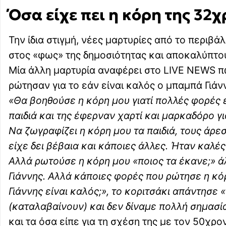
Όσα είχε πει η κόρη της 32χ
Την ίδια στιγμή, νέες μαρτυρίες από το περιβ
στος «φως» της δημοσιότητας και αποκαλύπτου
Μία άλλη μαρτυρία αναφέρει στο LIVE NEWS πως
ρώτησαν για το εάν είναι καλός ο μπαμπά Γιάν
«Θα βοηθούσε η κόρη μου γιατί πολλές φορές 
παιδιά και της έφερναν χαρτί και μαρκαδόρο γ
Να ζωγραφίζει η κόρη μου τα παιδιά, τους άρε
είχε δει βέβαια και κάποιες άλλες. Ήταν καλές 
Αλλά ρωτούσε η κόρη μου «ποιος τα έκανε;» ά
Γιάννης. Αλλά κάποιες φορές που ρώτησε η κό
Γιάννης είναι καλός;», το κοριτσάκι απάντησε «
(καταλαβαίνουν) και δεν δίναμε πολλή σημασί
και τα όσα είπε για τη σχέση της με τον 50χρο