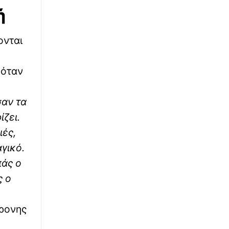
ή
ονται
 όταν
σαν τα
ίζει.
ιές,
αγικό.
πάς ο
ς ο
χρονης