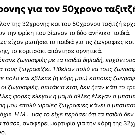
ρονης για τον 50χρονο ταξιτζ
άλλον της 32χρονης και του 50χρονου ταξιτζή έρχ
ν την φρίκη που βίωναν τα δύο ανήλικα παιδιά.
 είχαν ρωτήσει τα παιδιά για τις ζωγραφιές και
νης, το κοριτσάκι απάντησε αρνητικά.
έκανε ζωγραφιές με τα παιδιά δηλαδή, ερχόντου
ια τους ζωγραφίζει. Ήθελαν πολύ να τους ζωγραφ
σε πολύ και έβλεπε (η κόρη μου) κάποιες ζωγραφ
οι ζωγραφιές, σπιτάκια έτσι, δεν ήταν κάτι το τρ
λλες φορές έλεγαν η μαμά άλλες έλεγαν ο μπαμ
ρη μου «πολύ ωραίες ζωγραφιές κάνει ο μπαμπά
όχι». Η Μ… μας το είχε περάσει ότι τα παιδιά δεν
α τόσο»,
αναφέρει μαρτυρία για την κόρη της 32
νο.