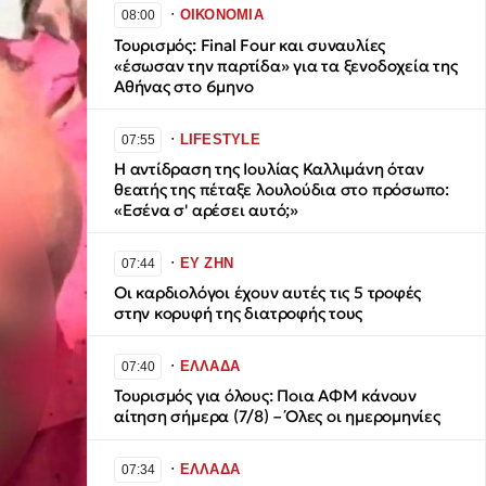
∙
ΟΙΚΟΝΟΜΙΑ
08:00
Τουρισμός: Final Four και συναυλίες
«έσωσαν την παρτίδα» για τα ξενοδοχεία της
Αθήνας στο 6μηνο
∙
LIFESTYLE
07:55
Η αντίδραση της Ιουλίας Καλλιμάνη όταν
θεατής της πέταξε λουλούδια στο πρόσωπο:
«Εσένα σ' αρέσει αυτό;»
∙
ΕΥ ΖΗΝ
07:44
Οι καρδιολόγοι έχουν αυτές τις 5 τροφές
στην κορυφή της διατροφής τους
∙
ΕΛΛΑΔΑ
07:40
Τουρισμός για όλους: Ποια ΑΦΜ κάνουν
αίτηση σήμερα (7/8) – Όλες οι ημερομηνίες
∙
ΕΛΛΑΔΑ
07:34