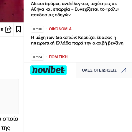
Άδειοι δρόμοι, ανεξέλεγκτες ταχύτητες σε
Αθήνα και επαρχία – Συνεχίζεται το «ράλι»
ασυδοσίας οδηγών
∙
ΟΙΚΟΝΟΜΙΑ
07:30
ΣΕ
Η μάχη των διακοπών: Κερδίζει έδαφος η
ηπειρωτική Ελλάδα παρά την ακριβή βενζίνη
∙
ΠΟΛΙΤΙΚΗ
07:24
Γιατί ο Τσίπρας δεν θέλει να κάνει την ΕΛΑΣ,
ΟΛΕΣ ΟΙ ΕΙΔΗΣΕΙΣ
χώρο μαζικής υποδοχής πρώην στελεχών του
ΣΥΡΙΖΑ
∙
ΕΛΛΑΔΑ
07:20
Στη φυλακή ο δήμαρχος Στυλίδας κι άλλοι
δύο για τη megafire στην Αττικοβοιωτία
α οποία
∙
ΚΟΣΜΟΣ
07:18
«Ανθρώπινα σαφάρι» από drones: Νέα
 της