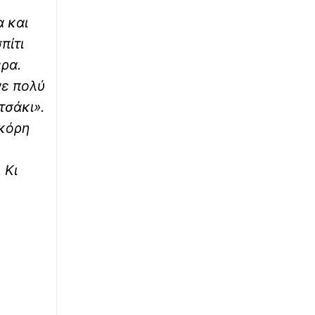
LIFESTYLE
06:54
Πότε επιστρέφουν οι πρωινές ψυχαγωγικές
α και
εκπομπές; Ημερομηνίες και πρόσωπα
πίτι
έρα.
∙
ΠΟΔΟΣΦΑΙΡΟ
06:42
νε πολύ
UEFA Ranking: Μηδέν στα τρία εντός έδρας
και η Πολωνία ξεφεύγει…
τσάκι».
 κόρη
∙
ΟΙΚΟΝΟΜΙΑ
06:34
ΟΠΕΚΑ: Σήμερα η δεύτερη πληρωμή των
δικαιούχων του Λογαριασμού Αγροτικής
 Κι
Εστίας
∙
ΕΛΛΑΔΑ
06:26
Πρωτοσέλιδα εφημερίδων: Τι γράφουν
σήμερα 7 Αυγούστου
∙
ΚΑΙΡΟΣ
06:12
Καιρός: Διατηρούνται τα ισχυρά μελτέμια
στο Αιγαίο – Σαββατοκύριακο με 40άρια