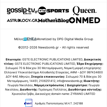
Μέλος
Monetized by DPG Digital Media Group
©2012-2026 Newsbomb.gr - All rights reserved
Επωνυμία:
GSTE ELECTRONIC PUBLICATIONS LIMITED,
Διακριτικός
τίτλος:
GSTE ELECTRONIC PUBLICATIONS LIMITED,
Έδρα Επιχείρησης:
Σολωμού 70 & Βάκχου 30 Μεταμόρφωση, Νομική μορφή επιχείρησης:
Ελληνικό Υποκατάστημα Αλλοδαπής Εταιρείας, ΑΦΜ – ΔΟΥ: 997434600
ΔΟΥ ΦΑΕ Αθηνών,
Στοιχεία επικοινωνίας:
Σολωμού 70 & Βάκχου 30
Μεταμόρφωση, 14451, 2106251412, info@newsbomb.gr,
Ιδιοκτήτης:
Γεωργία Νικολάου,
Νόμιμη εκπρόσωπος / Διαχειρίστρια:
Γεωργία
Νικολάου,
Διευθυντής:
Γεράσιμος Πολλάτος,
Διευθύντρια σύνταξης:
Χρυσούλα Γρίβα, Δικαιούχος domain name: ZYRIANO LIMITED
Αριθμός Πιστοποίησης Μ.Η.Τ. 242188