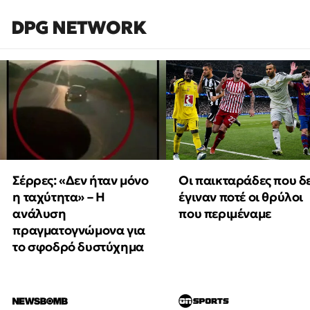
DPG NETWORK
Οι παικταράδες που δ
Σέρρες: «Δεν ήταν μόνο
έγιναν ποτέ οι θρύλοι
η ταχύτητα» – Η
που περιμέναμε
ανάλυση
πραγματογνώμονα για
το σφοδρό δυστύχημα