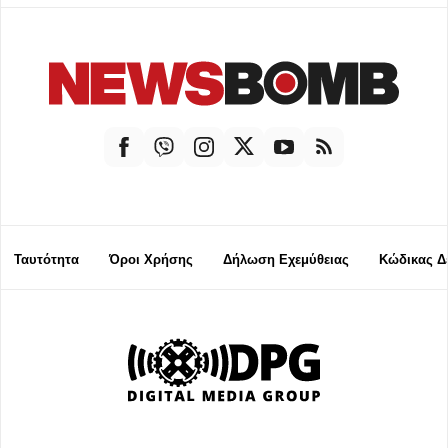
Ταυτότητα
Όροι Χρήσης
Δήλωση Εχεμύθειας
Κώδικας Δ