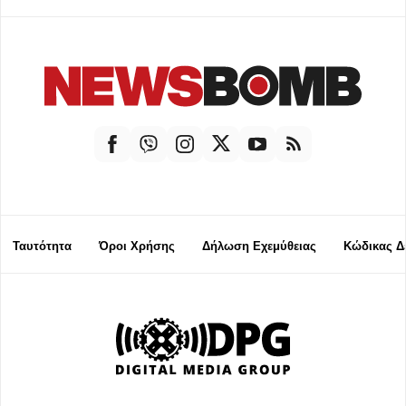
Ταυτότητα
Όροι Χρήσης
Δήλωση Εχεμύθειας
Κώδικας Δ