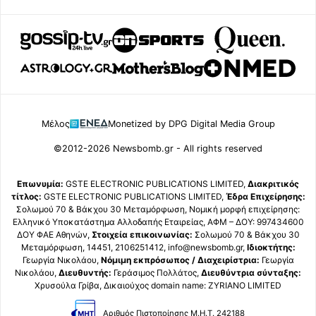
Μέλος
Monetized by DPG Digital Media Group
©2012-2026 Newsbomb.gr - All rights reserved
Επωνυμία:
GSTE ELECTRONIC PUBLICATIONS LIMITED,
Διακριτικός
τίτλος:
GSTE ELECTRONIC PUBLICATIONS LIMITED,
Έδρα Επιχείρησης:
Σολωμού 70 & Βάκχου 30 Μεταμόρφωση, Νομική μορφή επιχείρησης:
Ελληνικό Υποκατάστημα Αλλοδαπής Εταιρείας, ΑΦΜ – ΔΟΥ: 997434600
ΔΟΥ ΦΑΕ Αθηνών,
Στοιχεία επικοινωνίας:
Σολωμού 70 & Βάκχου 30
Μεταμόρφωση, 14451, 2106251412, info@newsbomb.gr,
Ιδιοκτήτης:
Γεωργία Νικολάου,
Νόμιμη εκπρόσωπος / Διαχειρίστρια:
Γεωργία
Νικολάου,
Διευθυντής:
Γεράσιμος Πολλάτος,
Διευθύντρια σύνταξης:
Χρυσούλα Γρίβα, Δικαιούχος domain name: ZYRIANO LIMITED
Αριθμός Πιστοποίησης Μ.Η.Τ. 242188