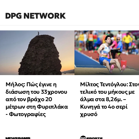
DPG NETWORK
Μήλος: Πώς έγινε η
Μίλτος Τεντόγλου: Στο
διάσωση του 33χρονου
τελικό του μήκους με
από τον βράχο 20
άλμα στα 8,26μ. –
μέτρων στη Φυριπλάκα
Κυνηγά το 4ο σερί
- Φωτογραφίες
χρυσό