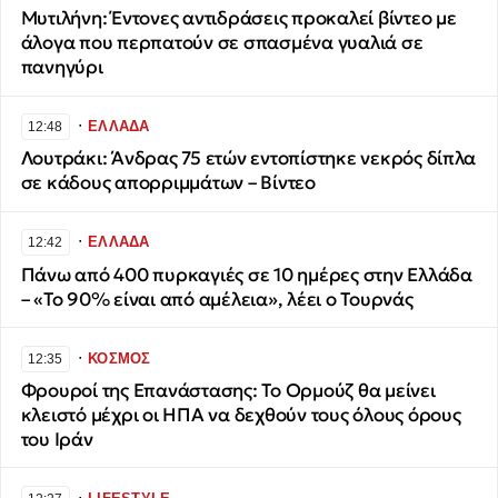
Μυτιλήνη: Έντονες αντιδράσεις προκαλεί βίντεο με
άλογα που περπατούν σε σπασμένα γυαλιά σε
πανηγύρι
∙
ΕΛΛΑΔΑ
12:48
Λουτράκι: Άνδρας 75 ετών εντοπίστηκε νεκρός δίπλα
σε κάδους απορριμμάτων – Βίντεο
∙
ΕΛΛΑΔΑ
12:42
Πάνω από 400 πυρκαγιές σε 10 ημέρες στην Ελλάδα
– «Το 90% είναι από αμέλεια», λέει ο Τουρνάς
∙
ΚΟΣΜΟΣ
12:35
Φρουροί της Επανάστασης: Το Ορμούζ θα μείνει
κλειστό μέχρι οι ΗΠΑ να δεχθούν τους όλους όρους
του Ιράν
∙