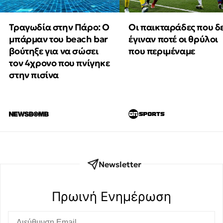
Τραγωδία στην Πάρο: Ο
Οι παικταράδες που δ
μπάρμαν του beach bar
έγιναν ποτέ οι θρύλοι
βούτηξε για να σώσει
που περιμέναμε
τον 4χρονο που πνίγηκε
στην πισίνα
Newsletter
Πρωινή Eνημέρωση