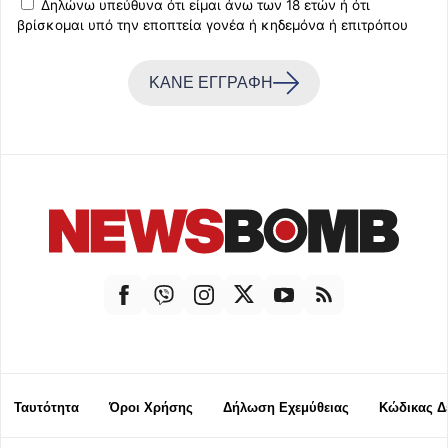
Δηλώνω υπεύθυνα ότι είμαι άνω των 18 ετών ή ότι
βρίσκομαι υπό την εποπτεία γονέα ή κηδεμόνα ή επιτρόπου
ΚΑΝΕ ΕΓΓΡΑΦΗ
Ταυτότητα
Όροι Χρήσης
Δήλωση Εχεμύθειας
Κώδικας Δ