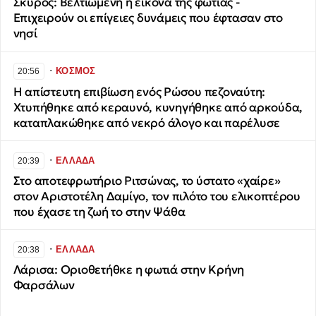
Σκύρος: Βελτιωμένη η εικόνα της φωτιάς -
Επιχειρούν οι επίγειες δυνάμεις που έφτασαν στο
νησί
∙
ΚΟΣΜΟΣ
20:56
Η απίστευτη επιβίωση ενός Ρώσου πεζοναύτη:
Χτυπήθηκε από κεραυνό, κυνηγήθηκε από αρκούδα,
καταπλακώθηκε από νεκρό άλογο και παρέλυσε
∙
ΕΛΛΑΔΑ
20:39
Στο αποτεφρωτήριο Ριτσώνας, το ύστατο «χαίρε»
στον Αριστοτέλη Δαμίγο, τον πιλότο του ελικοπτέρου
που έχασε τη ζωή το στην Ψάθα
∙
ΕΛΛΑΔΑ
20:38
Λάρισα: Οριοθετήθκε η φωτιά στην Κρήνη
Φαρσάλων