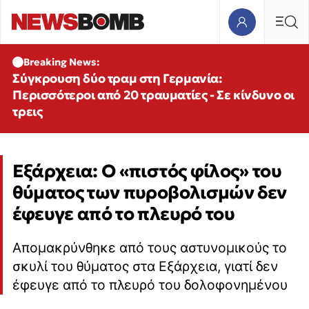
Breaking News:
Σύγκρουση δύο τραμ στη Γερμανία:
Περισσότεροι από 20 τραυματίες - Σε κίνδυνο οι
τρεις
Εξάρχεια: Ο «πιστός φίλος» του
θύματος των πυροβολισμών δεν
έφευγε από το πλευρό του
Απομακρύνθηκε από τους αστυνομικούς το
σκυλί του θύματος στα Εξάρχεια, γιατί δεν
έφευγε από το πλευρό του δολοφονημένου