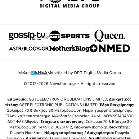
Μέλος
Monetized by DPG Digital Media Group
©2012-2026 Newsbomb.gr - All rights reserved
Επωνυμία:
GSTE ELECTRONIC PUBLICATIONS LIMITED,
Διακριτικός
τίτλος:
GSTE ELECTRONIC PUBLICATIONS LIMITED,
Έδρα Επιχείρησης:
Σολωμού 70 & Βάκχου 30 Μεταμόρφωση, Νομική μορφή επιχείρησης:
Ελληνικό Υποκατάστημα Αλλοδαπής Εταιρείας, ΑΦΜ – ΔΟΥ: 997434600
ΔΟΥ ΦΑΕ Αθηνών,
Στοιχεία επικοινωνίας:
Σολωμού 70 & Βάκχου 30
Μεταμόρφωση, 14451, 2106251412, info@newsbomb.gr,
Ιδιοκτήτης:
Γεωργία Νικολάου,
Νόμιμη εκπρόσωπος / Διαχειρίστρια:
Γεωργία
Νικολάου,
Διευθυντής:
Γεράσιμος Πολλάτος,
Διευθύντρια σύνταξης: