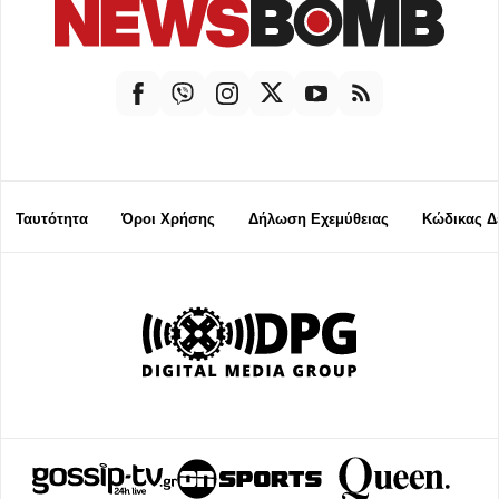
Ταυτότητα
Όροι Χρήσης
Δήλωση Εχεμύθειας
Κώδικας Δ