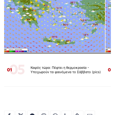
05
Καιρός τώρα: Πέφτει η θερμοκρασία -
01
02
Υποχωρούν τα φαινόμενα το Σάββατο (pics)