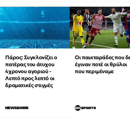
Πάρος: Συγκλονίζει ο
Οι παικταράδες που δ
πατέρας του άτυχου
έγιναν ποτέ οι θρύλοι
4χρονου αγοριού -
που περιμέναμε
Λεπτό προς λεπτό οι
δραματικές στιγμές