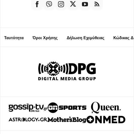
Ταυτότητα
Όροι Χρήσης
Δήλωση Εχεμύθειας
Κώδικας Δ