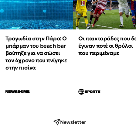
Τραγωδία στην Πάρο: Ο
Οι παικταράδες που δ
μπάρμαν του beach bar
έγιναν ποτέ οι θρύλοι
βούτηξε για να σώσει
που περιμέναμε
τον 4χρονο που πνίγηκε
στην πισίνα
Newsletter