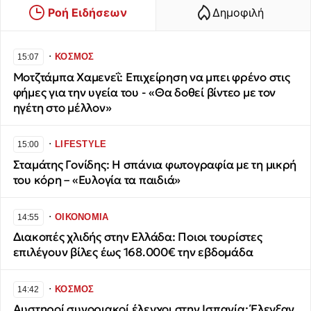
Ροή Ειδήσεων
Δημοφιλή
∙
ΚΟΣΜΟΣ
15:07
Μοτζτάμπα Χαμενεΐ: Επιχείρηση να μπει φρένο στις
φήμες για την υγεία του - «Θα δοθεί βίντεο με τον
ηγέτη στο μέλλον»
∙
LIFESTYLE
15:00
Σταμάτης Γονίδης: Η σπάνια φωτογραφία με τη μικρή
του κόρη – «Ευλογία τα παιδιά»
∙
ΟΙΚΟΝΟΜΙΑ
14:55
Διακοπές χλιδής στην Ελλάδα: Ποιοι τουρίστες
επιλέγουν βίλες έως 168.000€ την εβδομάδα
∙
ΚΟΣΜΟΣ
14:42
Αυστηροί συνοριακοί έλεγχοι στην Ισπανία: Έλεγξαν