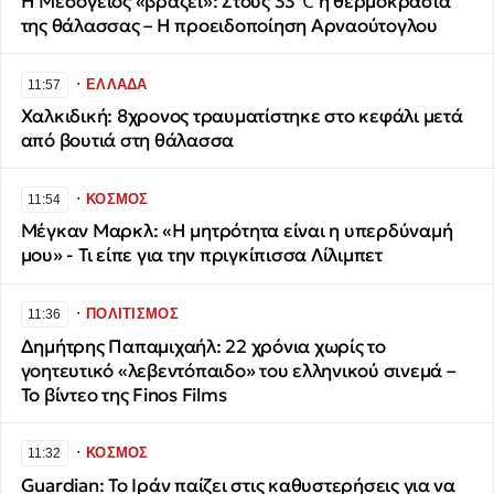
Η Μεσόγειος «βράζει»: Στους 33℃ η θερμοκρασία
της θάλασσας – Η προειδοποίηση Αρναούτογλου
∙
ΕΛΛΑΔΑ
11:57
Χαλκιδική: 8χρονος τραυματίστηκε στο κεφάλι μετά
από βουτιά στη θάλασσα
∙
ΚΟΣΜΟΣ
11:54
Μέγκαν Μαρκλ: «Η μητρότητα είναι η υπερδύναμή
μου» - Τι είπε για την πριγκίπισσα Λίλιμπετ
∙
ΠΟΛΙΤΙΣΜΟΣ
11:36
Δημήτρης Παπαμιχαήλ: 22 χρόνια χωρίς το
γοητευτικό «λεβεντόπαιδο» του ελληνικού σινεμά –
Το βίντεο της Finos Films
∙
ΚΟΣΜΟΣ
11:32
Guardian: Το Ιράν παίζει στις καθυστερήσεις για να