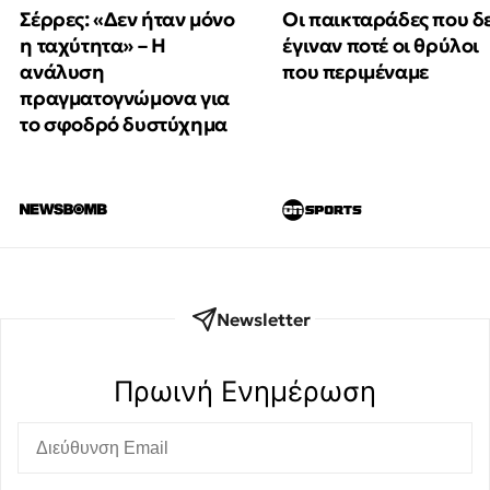
Οι παικταράδες που δ
Σέρρες: «Δεν ήταν μόνο
έγιναν ποτέ οι θρύλοι
η ταχύτητα» – Η
που περιμέναμε
ανάλυση
πραγματογνώμονα για
το σφοδρό δυστύχημα
Newsletter
Πρωινή Eνημέρωση