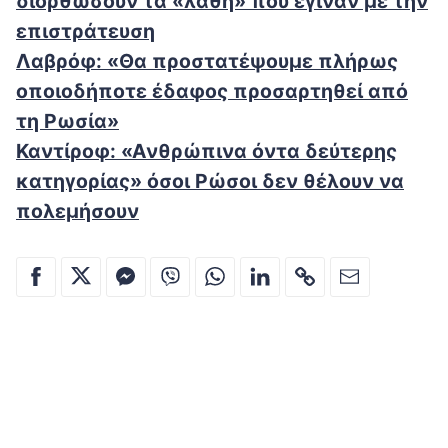
διορθώσουν τα «λάθη» που έγιναν με την
επιστράτευση
Λαβρόφ: «Θα προστατέψουμε πλήρως
οποιοδήποτε έδαφος προσαρτηθεί από
τη Ρωσία»
Καντίροφ: «Ανθρώπινα όντα δεύτερης
κατηγορίας» όσοι Ρώσοι δεν θέλουν να
πολεμήσουν