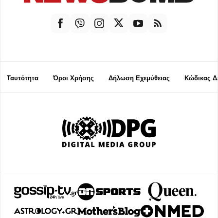
Ταυτότητα
Όροι Χρήσης
Δήλωση Εχεμύθειας
Κώδικας Δ