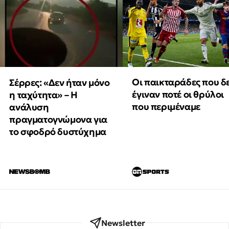
Οι παικταράδες που δ
Σέρρες: «Δεν ήταν μόνο
έγιναν ποτέ οι θρύλοι
η ταχύτητα» – Η
που περιμέναμε
ανάλυση
πραγματογνώμονα για
το σφοδρό δυστύχημα
Newsletter