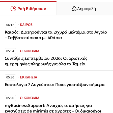
Ροή Ειδήσεων
Δημοφιλή
∙
ΚΑΙΡΟΣ
06:12
Καιρός: Διατηρούνται τα ισχυρά μελτέμια στο Αιγαίο
– Σαββατοκύριακο με 40άρια
∙
ΟΙΚΟΝΟΜΙΑ
05:54
Συντάξεις Σεπτεμβρίου 2026: Οι οριστικές
ημερομηνίες πληρωμής για όλα τα Ταμεία
∙
ΕΚΚΛΗΣΙΑ
05:36
Εορτολόγιο 7 Αυγούστου: Ποιοι γιορτάζουν σήμερα
∙
ΟΙΚΟΝΟΜΙΑ
05:20
myBusinessSupport: Ανοιχτές οι αιτήσεις για
ενισχύσεις de minimis σε αγρότες – Οι δικαιούχοι