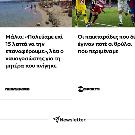
Μάλια: «Παλεύαμε επί
Οι παικταράδες που δ
15 λεπτά να την
έγιναν ποτέ οι θρύλοι
επαναφέρουμε», λέει ο
που περιμέναμε
ναυαγοσώστης για τη
μητέρα που πνίγηκε
Newsletter