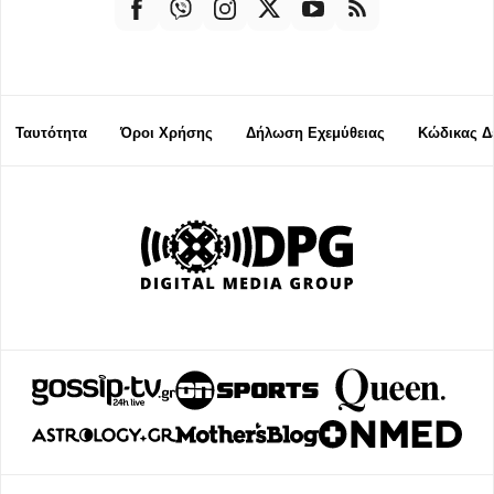
Ταυτότητα
Όροι Χρήσης
Δήλωση Εχεμύθειας
Κώδικας Δ