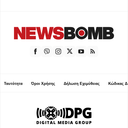
Ταυτότητα
Όροι Χρήσης
Δήλωση Εχεμύθειας
Κώδικας Δ