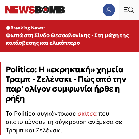
Breaking News:
Φωτιά στη Σίνδο Θεσσαλονίκης - Στη μάχη της
κατάσβεσης και ελικόπτερο
Politico: Η «εκρηκτική» χημεία
Τραμπ - Ζελένσκι - Πώς από την
παρ' ολίγον συμφωνία ήρθε η
ρήξη
Το Politico συγκέντρωσε
σκίτσα
που
αποτυπώνουν τη σύγκρουση ανάμεσα σε
Τραμπ και Ζελένσκι