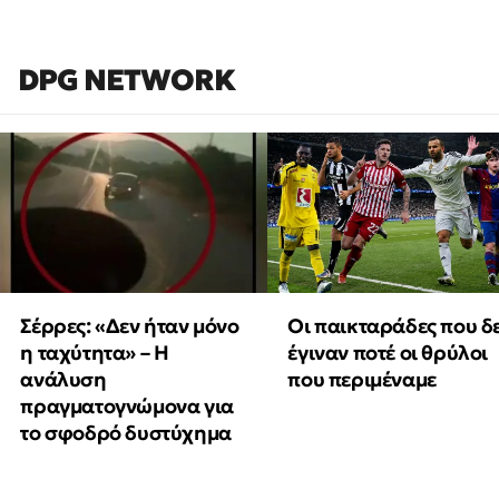
DPG NETWORK
Οι παικταράδες που δ
Σέρρες: «Δεν ήταν μόνο
έγιναν ποτέ οι θρύλοι
η ταχύτητα» – Η
που περιμέναμε
ανάλυση
πραγματογνώμονα για
το σφοδρό δυστύχημα