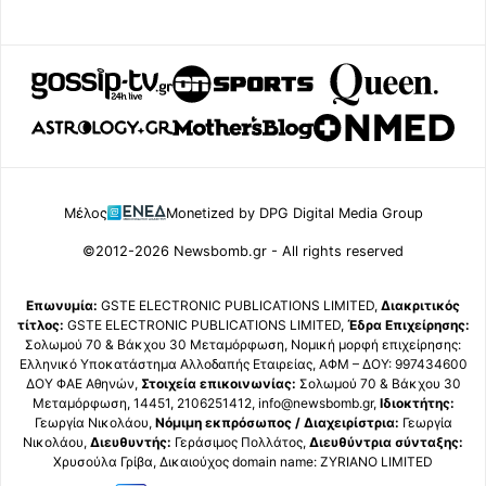
Μέλος
Monetized by DPG Digital Media Group
©2012-2026 Newsbomb.gr - All rights reserved
Επωνυμία:
GSTE ELECTRONIC PUBLICATIONS LIMITED,
Διακριτικός
τίτλος:
GSTE ELECTRONIC PUBLICATIONS LIMITED,
Έδρα Επιχείρησης:
Σολωμού 70 & Βάκχου 30 Μεταμόρφωση, Νομική μορφή επιχείρησης:
Ελληνικό Υποκατάστημα Αλλοδαπής Εταιρείας, ΑΦΜ – ΔΟΥ: 997434600
ΔΟΥ ΦΑΕ Αθηνών,
Στοιχεία επικοινωνίας:
Σολωμού 70 & Βάκχου 30
Μεταμόρφωση, 14451, 2106251412, info@newsbomb.gr,
Ιδιοκτήτης:
Γεωργία Νικολάου,
Νόμιμη εκπρόσωπος / Διαχειρίστρια:
Γεωργία
Νικολάου,
Διευθυντής:
Γεράσιμος Πολλάτος,
Διευθύντρια σύνταξης:
Χρυσούλα Γρίβα, Δικαιούχος domain name: ZYRIANO LIMITED