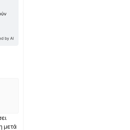
τους σχυρούς ανέμους και τις υψηλές
θερμοκρασίες
ούν
∙
ΚΟΣΜΟΣ
13:12
Οι ρωσικές στρατιωτικές δυνάμεις
κατέλαβαν άλλο ένα χωριό στην Ουκρανία
d by AI
∙
WHAT THE FACT
12:56
Αυτές είναι οι 7 χώρες που σε πληρώνουν για
να μετακομίσεις εκεί το 2027
∙
ΑΣΤΥΝΟΜΙΚΟ
12:50
ΕΛ.ΑΣ. για Κρήτη: «Ο μεθυσμένος αλλοδαπός
έκανε ανήθικη πρόταση σε ενήλικη
εργαζόμενη»
∙
ΠΟΛΙΤΙΚΗ
12:28
σει
Φωτιές: Από Δευτέρα οι αιτήσεις για
αποζημιώσεις στους πυρόπληκτους – Πότε
η μετά