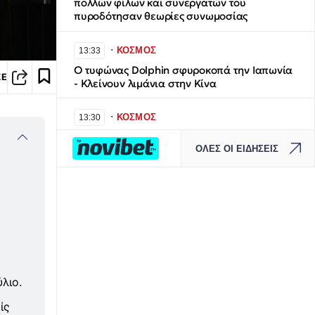
πολλών φίλων και συνεργατών του
πυροδότησαν θεωρίες συνωμοσίας
∙
ΚΟΣΜΟΣ
13:33
Ο τυφώνας Dolphin σφυροκοπά την Ιαπωνία
ΣΕ
- Κλείνουν λιμάνια στην Κίνα
∙
ΚΟΣΜΟΣ
13:30
Κριστιάνο Ρονάλντο και Τζορτζίνα
ΟΛΕΣ ΟΙ ΕΙΔΗΣΕΙΣ
Ροντρίγκες: Από τη γνωριμία στην Gucci στον
γάμο στη Μαδέρα – Όλη η ιστορία του έρωτά
τους
∙
ΑΣΤΥΝΟΜΙΚΟ
13:29
Συνελήφθησαν άλλα δύο μέλη της
ρωσόφωνης μαφίας στο Παλαιό Φάληρο –
«Πρωτοπαλίκαρα» του «Έντικ»
λιο.
∙
ΕΛΛΑΔΑ
13:17
ίς
Επιτροπή Εκτίμησης Κινδύνου: Ανησυχία για