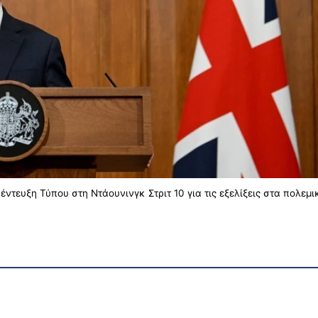
ντευξη Τύπου στη Ντάουνινγκ Στριτ 10 για τις εξελίξεις στα πολεμ