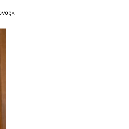
∙
υνας».
ΚΑΙΡΟΣ
12:02
Η Μεσόγειος «βράζει»: Στους 33℃ η
θερμοκρασία της θάλασσας – Η
προειδοποίηση Αρναούτογλου
∙
ΕΛΛΑΔΑ
11:57
Χαλκιδική: 8χρονος τραυματίστηκε στο
κεφάλι μετά από βουτιά στη θάλασσα
∙
ΚΟΣΜΟΣ
11:54
Μέγκαν Μαρκλ: «Η μητρότητα είναι η
υπερδύναμή μου» - Τι είπε για την
πριγκίπισσα Λίλιμπετ