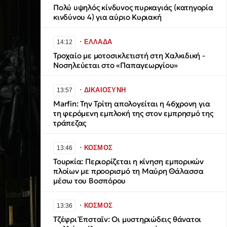
Πολύ υψηλός κίνδυνος πυρκαγιάς (κατηγορία
κινδύνου 4) για αύριο Κυριακή
∙
ΕΛΛΑΔΑ
14:12
Τροχαίο με μοτοσικλετιστή στη Χαλκιδική -
Νοσηλεύεται στο «Παπαγεωργίου»
∙
ΔΙΚΑΙΟΣΥΝΗ
13:57
Marfin: Την Τρίτη απολογείται η 46χρονη για
τη φερόμενη εμπλοκή της στον εμπρησμό της
τράπεζας
∙
ΚΟΣΜΟΣ
13:46
Τουρκία: Περιορίζεται η κίνηση εμπορικών
πλοίων με προορισμό τη Μαύρη Θάλασσα
μέσω του Βοσπόρου
∙
ΚΟΣΜΟΣ
13:36
Τζέφρι Έπσταϊν: Οι μυστηριώδεις θάνατοι