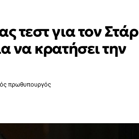
ας τεστ για τον Στάρ
ια να κρατήσει την
ανός πρωθυπουργός