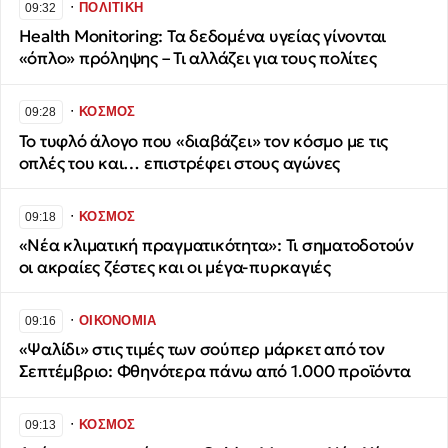
∙
ΠΟΛΙΤΙΚΗ
09:32
Health Monitoring: Τα δεδομένα υγείας γίνονται
«όπλο» πρόληψης – Τι αλλάζει για τους πολίτες
∙
ΚΟΣΜΟΣ
09:28
Το τυφλό άλογο που «διαβάζει» τον κόσμο με τις
οπλές του και… επιστρέφει στους αγώνες
∙
ΚΟΣΜΟΣ
09:18
«Νέα κλιματική πραγματικότητα»: Τι σηματοδοτούν
οι ακραίες ζέστες και οι μέγα-πυρκαγιές
∙
ΟΙΚΟΝΟΜΙΑ
09:16
«Ψαλίδι» στις τιμές των σούπερ μάρκετ από τον
Σεπτέμβριο: Φθηνότερα πάνω από 1.000 προϊόντα
∙
ΚΟΣΜΟΣ
09:13