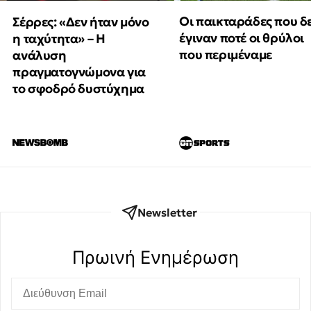
Οι παικταράδες που δ
Σέρρες: «Δεν ήταν μόνο
έγιναν ποτέ οι θρύλοι
η ταχύτητα» – Η
που περιμέναμε
ανάλυση
πραγματογνώμονα για
το σφοδρό δυστύχημα
Newsletter
Πρωινή Eνημέρωση