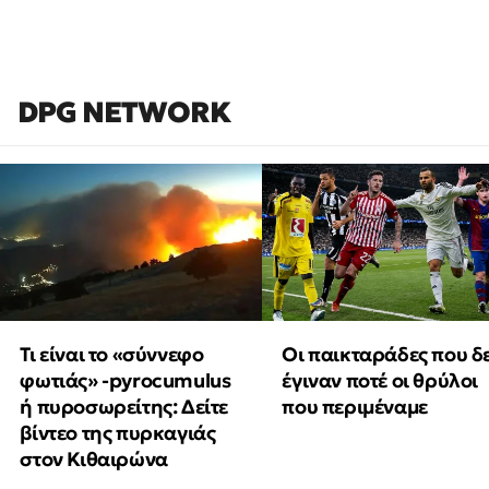
DPG NETWORK
Τι είναι το «σύννεφο
Οι παικταράδες που δ
φωτιάς» -pyrocumulus
έγιναν ποτέ οι θρύλοι
ή πυροσωρείτης: Δείτε
που περιμέναμε
βίντεο της πυρκαγιάς
στον Κιθαιρώνα