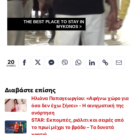
20
SHARES
Διαβάστε επίσης
Ηλιάνα Παπαγεωργίου: «Αφήνω χώρο για
όσα δεν έχω ζήσει» - Η αινιγματική της
ανάρτηση
STAR: Εκπομπές, ριάλιτι και σειρές από
το πρωί μέχρι το βράδυ – Τα δυνατά
χαρτιά