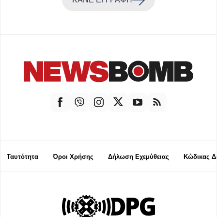
Ταυτότητα
Όροι Χρήσης
Δήλωση Εχεμύθειας
Κώδικας Δ