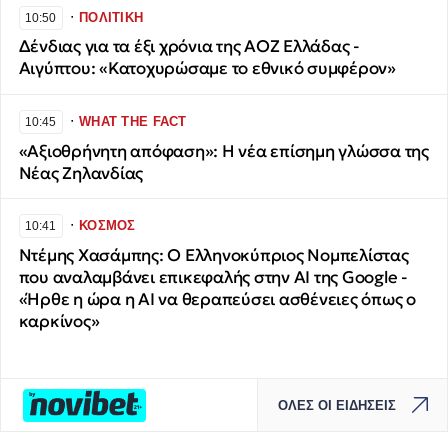
∙
ΠΟΛΙΤΙΚΗ
10:50
Δένδιας για τα έξι χρόνια της ΑΟΖ Ελλάδας -
Αιγύπτου: «Κατοχυρώσαμε το εθνικό συμφέρον»
∙
WHAT THE FACT
10:45
«Αξιοθρήνητη απόφαση»: Η νέα επίσημη γλώσσα της
Νέας Ζηλανδίας
∙
ΚΟΣΜΟΣ
10:41
Ντέμης Χασάμπης: Ο Ελληνοκύπριος Νομπελίστας
που αναλαμβάνει επικεφαλής στην ΑΙ της Google -
«Ήρθε η ώρα η AI να θεραπεύσει ασθένειες όπως ο
καρκίνος»
ΟΛΕΣ ΟΙ ΕΙΔΗΣΕΙΣ