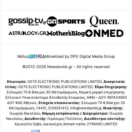
Μέλος
Monetized by DPG Digital Media Group
©2012-2026 Newsbomb.gr - All rights reserved
Επωνυμία:
GSTE ELECTRONIC PUBLICATIONS LIMITED,
Διακριτικός
τίτλος:
GSTE ELECTRONIC PUBLICATIONS LIMITED,
Έδρα Επιχείρησης:
Σολωμού 70 & Βάκχου 30 Μεταμόρφωση, Νομική μορφή επιχείρησης:
Ελληνικό Υποκατάστημα Αλλοδαπής Εταιρείας, ΑΦΜ – ΔΟΥ: 997434600
ΔΟΥ ΦΑΕ Αθηνών,
Στοιχεία επικοινωνίας:
Σολωμού 70 & Βάκχου 30
Μεταμόρφωση, 14451, 2106251412, info@newsbomb.gr,
Ιδιοκτήτης:
Γεωργία Νικολάου,
Νόμιμη εκπρόσωπος / Διαχειρίστρια:
Γεωργία
Νικολάου,
Διευθυντής:
Γεράσιμος Πολλάτος,
Διευθύντρια σύνταξης:
Χρυσούλα Γρίβα, Δικαιούχος domain name: ZYRIANO LIMITED