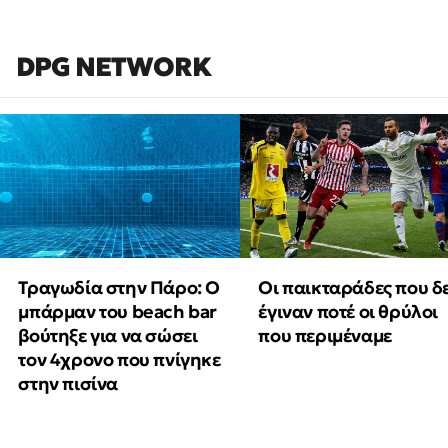
DPG NETWORK
Τραγωδία στην Πάρο: Ο
Οι παικταράδες που δ
μπάρμαν του beach bar
έγιναν ποτέ οι θρύλοι
βούτηξε για να σώσει
που περιμέναμε
τον 4χρονο που πνίγηκε
στην πισίνα