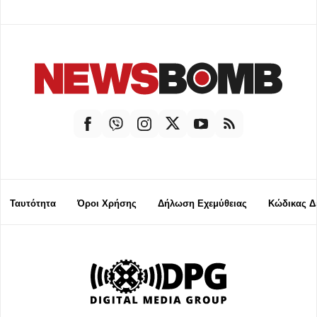
Ταυτότητα
Όροι Χρήσης
Δήλωση Εχεμύθειας
Κώδικας Δ