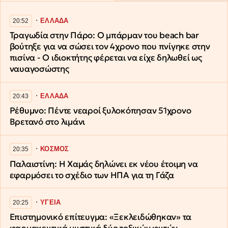
∙
ΕΛΛΑΔΑ
20:52
Τραγωδία στην Πάρο: Ο μπάρμαν του beach bar
βούτηξε για να σώσει τον 4χρονο που πνίγηκε στην
πισίνα - Ο ιδιοκτήτης φέρεται να είχε δηλωθεί ως
ναυαγοσώστης
∙
ΕΛΛΑΔΑ
20:43
Ρέθυμνο: Πέντε νεαροί ξυλοκόπησαν 51χρονο
Βρετανό στο λιμάνι
∙
ΚΟΣΜΟΣ
20:35
Παλαιστίνη: Η Χαμάς δηλώνει εκ νέου έτοιμη να
εφαρμόσει το σχέδιο των ΗΠΑ για τη Γάζα
∙
ΥΓΕΙΑ
20:25
Επιστημονικό επίτευγμα: «Ξεκλειδώθηκαν» τα