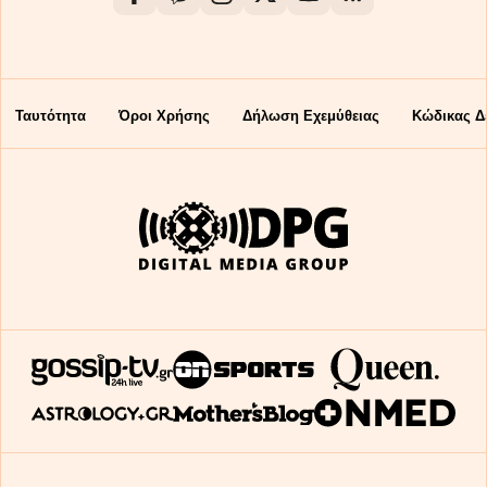
Ταυτότητα
Όροι Χρήσης
Δήλωση Εχεμύθειας
Κώδικας Δ