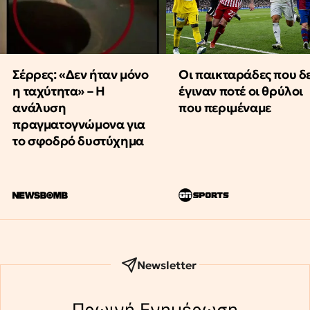
Οι παικταράδες που δ
Σέρρες: «Δεν ήταν μόνο
έγιναν ποτέ οι θρύλοι
η ταχύτητα» – Η
που περιμέναμε
ανάλυση
πραγματογνώμονα για
το σφοδρό δυστύχημα
Newsletter
Πρωινή Eνημέρωση