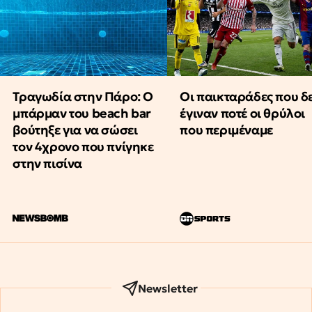
Τραγωδία στην Πάρο: Ο
Οι παικταράδες που δ
μπάρμαν του beach bar
έγιναν ποτέ οι θρύλοι
βούτηξε για να σώσει
που περιμέναμε
τον 4χρονο που πνίγηκε
στην πισίνα
Newsletter