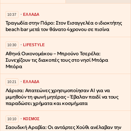
∙
ΕΛΛΑΔΑ
10:37
Τραγωδία στην Πάρο: Στον Εισαγγελέα ο ιδιοκτήτης
beach bar μετά τον θάνατο 4χρονου σε πισίνα
∙
LIFESTYLE
10:30
Αθηνά Οικονομάκου – Μπρούνο Τσερέλα:
Συνεχίζουν τις διακοπές τους στο νησί Μπόρα
Μπόρα
∙
ΕΛΛΑΔΑ
10:21
Λάρισα: Απατεώνες χρησιμοποίησαν AI για να
μιμηθούν τη φωνή μητέρας – Έβαλαν παιδί να τους
παραδώσει χρήματα και κοσμήματα
∙
ΚΟΣΜΟΣ
10:10
Σαουδική Αραβία: Οι αντάρτες Χούθι ανέλαβαν την