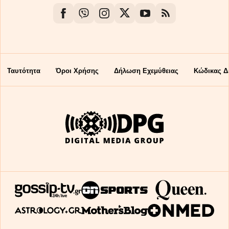
Ταυτότητα
Όροι Χρήσης
Δήλωση Εχεμύθειας
Κώδικας Δ