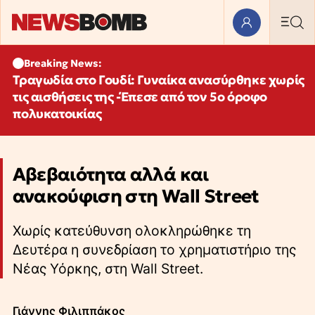
Breaking News:
Τραγωδία στο Γουδί: Γυναίκα ανασύρθηκε χωρίς
τις αισθήσεις της -Έπεσε από τον 5ο όροφο
πολυκατοικίας
Αβεβαιότητα αλλά και
ανακούφιση στη Wall Street
Χωρίς κατεύθυνση ολοκληρώθηκε τη
Δευτέρα η συνεδρίαση το χρηματιστήριο της
Νέας Υόρκης, στη Wall Street.
Γιάννης Φιλιππάκος