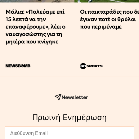
Μάλια: «Παλεύαμε επί
Οι παικταράδες που δ
15 λεπτά να την
έγιναν ποτέ οι θρύλοι
επαναφέρουμε», λέει ο
που περιμέναμε
ναυαγοσώστης για τη
μητέρα που πνίγηκε
Newsletter
Πρωινή Eνημέρωση