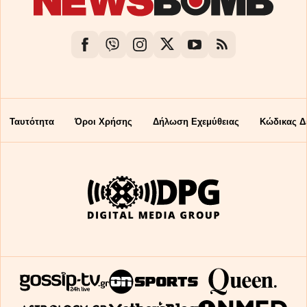
Ταυτότητα
Όροι Χρήσης
Δήλωση Εχεμύθειας
Κώδικας Δ