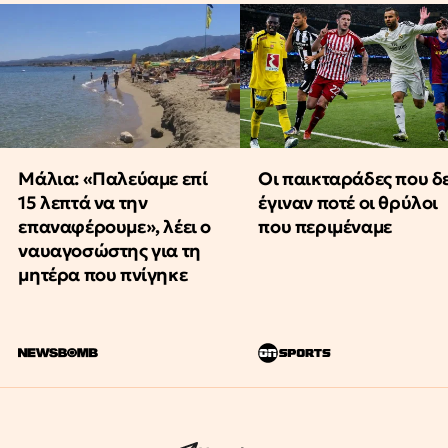
Μάλια: «Παλεύαμε επί
Οι παικταράδες που δ
15 λεπτά να την
έγιναν ποτέ οι θρύλοι
επαναφέρουμε», λέει ο
που περιμέναμε
ναυαγοσώστης για τη
μητέρα που πνίγηκε