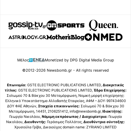
Μέλος
Monetized by DPG Digital Media Group
©2012-2026 Newsbomb.gr - All rights reserved
Επωνυμία:
GSTE ELECTRONIC PUBLICATIONS LIMITED,
Διακριτικός
τίτλος:
GSTE ELECTRONIC PUBLICATIONS LIMITED,
Έδρα Επιχείρησης:
Σολωμού 70 & Βάκχου 30 Μεταμόρφωση, Νομική μορφή επιχείρησης:
Ελληνικό Υποκατάστημα Αλλοδαπής Εταιρείας, ΑΦΜ – ΔΟΥ: 997434600
ΔΟΥ ΦΑΕ Αθηνών,
Στοιχεία επικοινωνίας:
Σολωμού 70 & Βάκχου 30
Μεταμόρφωση, 14451, 2106251412, info@newsbomb.gr,
Ιδιοκτήτης:
Γεωργία Νικολάου,
Νόμιμη εκπρόσωπος / Διαχειρίστρια:
Γεωργία
Νικολάου,
Διευθυντής:
Γεράσιμος Πολλάτος,
Διευθύντρια σύνταξης:
Χρυσούλα Γρίβα, Δικαιούχος domain name: ZYRIANO LIMITED