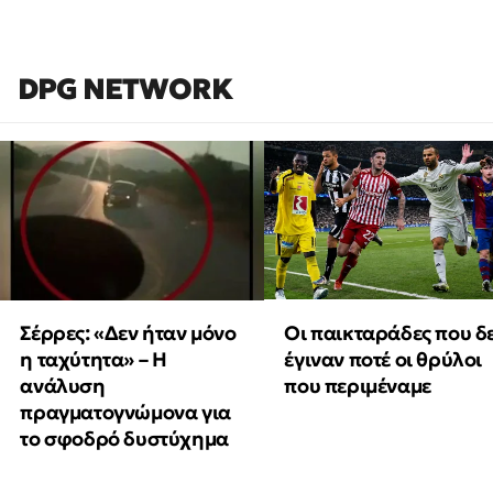
DPG NETWORK
Οι παικταράδες που δ
Σέρρες: «Δεν ήταν μόνο
έγιναν ποτέ οι θρύλοι
η ταχύτητα» – Η
που περιμέναμε
ανάλυση
πραγματογνώμονα για
το σφοδρό δυστύχημα