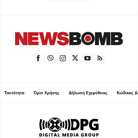
Ταυτότητα
Όροι Χρήσης
Δήλωση Εχεμύθειας
Κώδικας Δ