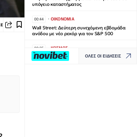
υπόγειο καταστήματος
∙
ΟΙΚΟΝΟΜΙΑ
00:44
ΣΕ
Wall Street: Δεύτερη συνεχόμενη εβδομάδα
ανόδου με νέο ρεκόρ για τον S&P 500
∙
ΚΟΣΜΟΣ
00:25
ΟΛΕΣ ΟΙ ΕΙΔΗΣΕΙΣ
Τουρκία: Η συμφωνία με Πακιστάν και
Σαουδική Αραβία «δεν αντιβαίνει τις
δεσμεύσεις προς το ΝΑΤΟ»
∙
ΕΛΛΑΔΑ
23:57
​Εντυπωσιακό βίντεο: Πτήση πάνω από το
Καϊμακτσαλάν στο 25ο Πανελλήνιο
Πρωτάθλημα Αλεξίπτωτου Πλαγιά
∙
ΚΟΣΜΟΣ
23:53
Ξεκαρδιστικές εικόνες στην Ινδία: Οι
καλεσμένοι έκλεψαν τα λουλούδια από
2.