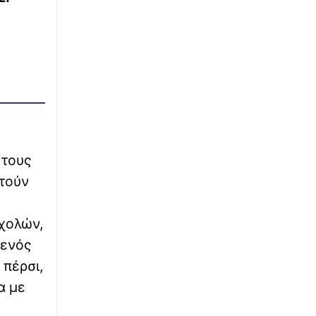
αεροδρόμιο μετά τα εγκαίνια
∙
ΕΛΛΑΔΑ
23:48
Επικίνδυνη αναστροφή στον ΒΟΑΚ – Οδηγός
πέρασε μέσα από τα κολωνάκια
∙
ΑΘΛΗΤΙΚΑ
23:39
Δημοπρατείται η μπάλα από το «χέρι του
Θεού» του Ντιέγκο Μαραντόνα – Η
«αστρονομική» της αξία
 τους
ιτούν
∙
LIFESTYLE
23:34
Αντώνης Βαρδής: Σαν σήμερα θα γιόρταζε τα
γενέθλιά του - Η ανάρτηση του γιου του,
χολών,
Γιάννη
 ενός
∙
 πέρσι,
ΚΟΣΜΟΣ
23:30
Με τα κλειδιά στο χέρι: Ολόκληρο ισπανικό
α με
χωριουδάκι πωλείται όσο ένα πολυτελές
ακίνητο στην Αθήνα