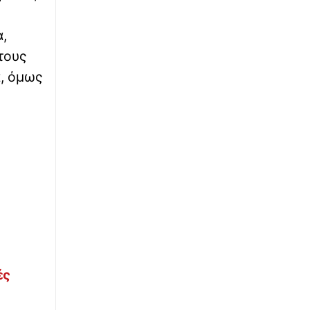
ανάρτηση του συντρόφου της, Παναγιώτη
Μαρκεζίνη
,
∙
ΚΟΣΜΟΣ
23:00
τους
Γλίτωσε από θαύμα: Η στιγμή που νταλίκα
α, όμως
παρασύρει κάτω από τις ρόδες 12χρονο
ποδηλάτη
∙
ΚΟΣΜΟΣ
22:50
Φρίκη με 23χρονη δασκάλα χορού στις ΗΠΑ:
Κατηγορείται ότι κακοποίησε σεξουαλικά
δύο εφήβους
∙
ΕΛΛΑΔΑ
22:46
Μην φύγεις για διακοπές χωρίς αυτό: Τι
πρέπει να περιέχει το φαρμακείο ταξιδιού
ές