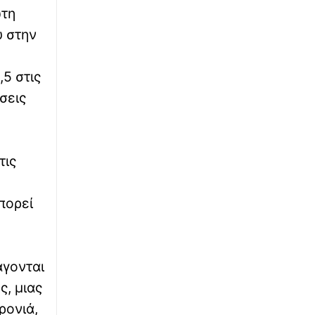
ώτη
∙
ΠΟΛΙΤΙΣΜΟΣ
23:20
υ στην
Η Ευανθία Ρεμπούτσικα και ο Άρης
Δαβαράκης στις 10 Αυγούστου στο Ανοιχτό
,5 στις
Θέατρο Λευκών Πάρου
σεις
∙
ΚΟΣΜΟΣ
23:18
Όξυνση στις σχέσεις Ισπανίας - Ιταλίας για τη
Θέουτα: Αντίποινα της Μαδρίτης με
συνοριακούς ελέγχους - Όχι σε τελεσίγραφα
τις
λέει η Ρώμη
πορεί
∙
ΑΘΛΗΤΙΚΑ
23:09
ΠΑΟΚ: Τέλος στην ταλαιπωρία για τον Μεϊτέ,
υπεβλήθη σε επέμβαση για το πρόβλημα στο
ισχίο
άγονται
∙
LIFESTYLE
23:02
ς, μιας
Γέννησε η ηθοποιός Λίλα Μπακλέση - Η
ρονιά,