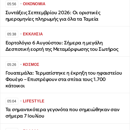
∙
ΟΙΚΟΝΟΜΙΑ
05:56
Συντάξεις Σεπτεμβρίου 2026: Οι οριστικές
ημερομηνίες πληρωμής για όλα τα Ταμεία
∙
ΕΚΚΛΗΣΙΑ
05:38
Εορτολόγιο 6 Αυγούστου: Σήμερα η μεγάλη
Δεσποτική εορτή της Μεταμόρφωσης του Σωτήρος
∙
ΚΟΣΜΟΣ
05:26
Γουατεμάλα: Τερματίστηκε η έκρηξη του ηφαιστείου
Φουέγο – Επιστρέφουν στα σπίτια τους 1.700
κάτοικοι
∙
LIFESTYLE
05:04
Τα σημαντικότερα γεγονότα που σημειώθηκαν σαν
σήμερα 7 Ιουλίου