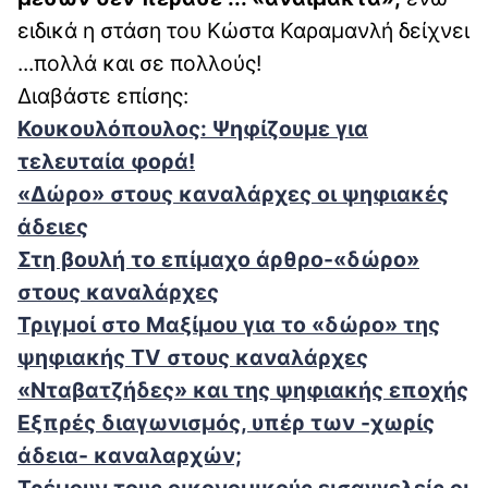
ειδικά η στάση του Κώστα Καραμανλή δείχνει
...πολλά και σε πολλούς!
Διαβάστε επίσης:
Κουκουλόπουλος: Ψηφίζουμε για
τελευταία φορά!
«Δώρο» στους καναλάρχες οι ψηφιακές
άδειες
Στη βουλή το επίμαχο άρθρο-«δώρο»
στους καναλάρχες
Τριγμοί στο Μαξίμου για το «δώρο» της
ψηφιακής TV στους καναλάρχες
«Νταβατζήδες» και της ψηφιακής εποχής
Εξπρές διαγωνισμός, υπέρ των -χωρίς
άδεια- καναλαρχών;