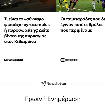
Τι είναι το «σύννεφο
Οι παικταράδες που δ
φωτιάς» -pyrocumulus
έγιναν ποτέ οι θρύλοι
ή πυροσωρείτης: Δείτε
που περιμέναμε
βίντεο της πυρκαγιάς
στον Κιθαιρώνα
Newsletter
Πρωινή Eνημέρωση