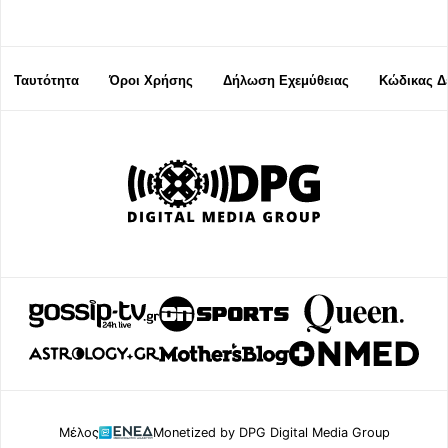
Ταυτότητα
Όροι Χρήσης
Δήλωση Εχεμύθειας
Κώδικας Δ
Μέλος
Monetized by DPG Digital Media Group